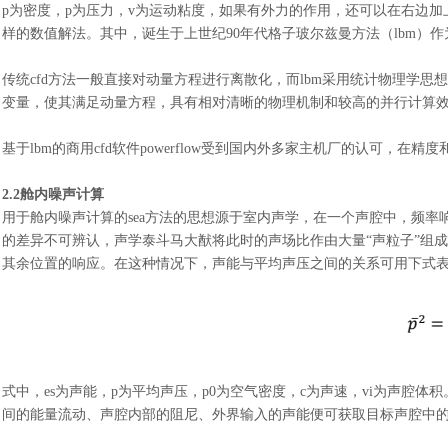
p
为密度，
p
为压力，
v
为运动粘度，如果有外力的作用，还可以在右边加
样的数值解法。其中，诞生于上世纪
90年代格子玻尔兹曼方法（lbm
传统
cfd方法一般直接对动量方程进行离散化，而lbm采用统计物理学
变量，使其满足动量方程，具有相对清晰的物理机制和较高的并行计算
基于
lbm的商用cfd软件powerflow受到国内外多家主机厂的认可
2.2舱内噪声计算
用于舱内噪声计算的
sea方法的思想源于室内声学，在一个声腔中，频
的差异不可辨认，声学泰斗马大猷将此时的声场比作由大量“声粒子”组
其余位置的响应。在这种情况下，声能与平均声压之间的关系可用下式
式中，
es
为声能，
p
为平均声压，
p
0为空气密度，
c
为声速，
vi
为声腔体积
间的能量流动、声腔内部的阻尼、外界输入的声能便可获取目标声腔中