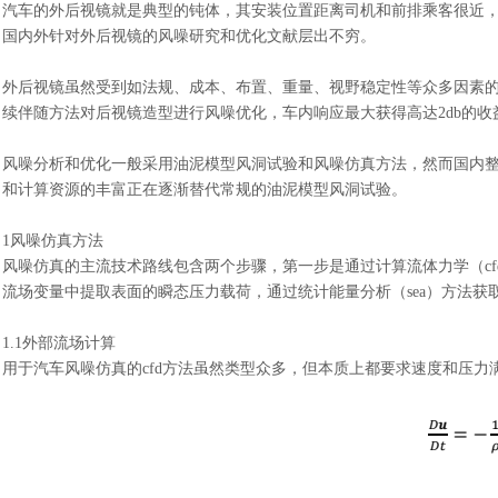
汽车的外后视镜就是典型的钝体
，
其安装位置距离司机和前排乘客很近
国内外针对外后视镜的风噪研究和优化文献层出不穷
。
外后视镜虽然受到如法规、成本、布置、重量、视野稳定性等众多因素
续伴随方法对后视镜造型进行风噪优化，车内响应最大获得高达
2db的
风噪分析和优化一般采用油泥模型风洞试验和风噪仿真方法，然而国内
和计算资源的丰富正在逐渐替代常规的油泥模型风洞试验。
1风噪仿真方法
风噪仿真的主流技术路线包含两个步骤，第一步是通过计算流体力学（
流场变量中提取表面的瞬态压力载荷，通过统计能量分析（sea）方法
1.1外部流场计算
用于汽车风噪仿真的
cfd方法虽然类型众多，但本质上都要求速度和压