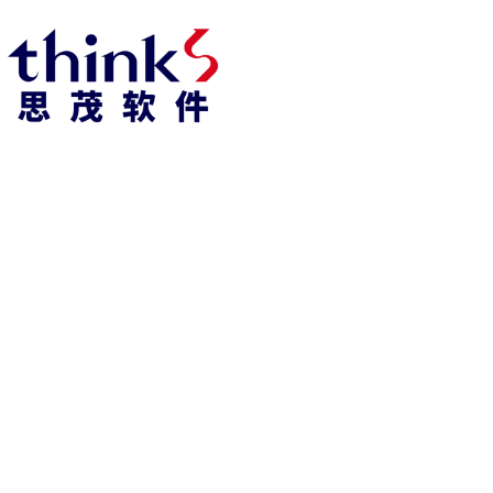
凯发k8官方网娱乐官方首页 home
产品 products
abaqus
cst
xflow
资 讯 中 心
powerflow
catia
fe-safe
isight
tosca
simpack
方案 solution
汽车交通
高科技
新能源
土木建筑
生命科学
工业设备
能源材料
服务 service
体验培训
资料获取
索取报价
资讯 information
abaqus