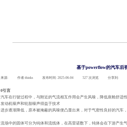
cst
有限元知识
行业资讯
客户案例
关于 thinks
联系凯发网站
企业荣誉
cst技术文章
abaqus技术文章
行业资讯
有限元知识
客户案例
基于powerflow的汽
来源:
|
作者:
thinks
|
发布时间:
2025-06-04
|
527
次浏览
|
分享到:
0引言
汽车在行驶过程中，与附近的气流相互作用会产生风噪，降低座舱舒适
发动机噪声和轮胎噪声得益于技术
进步逐渐降低，原本被掩蔽的风噪便凸显出来
，对于气密性良好的汽车
流场中的固体可分为钝体和流线体，在高雷诺数下，钝体会在下游产生