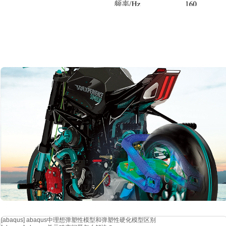
通过瞬态衰减法测试前风挡玻璃和前侧窗玻璃的阻尼损耗因子。瞬态衰
给结构施加一脉冲激励，通过分析振动能量衰减过程来求得内损耗因子
n
式中，
dr
为频响曲线衰减率，
f
为频率。图
2 为前侧窗玻璃的阻尼损耗
[abaqus]
abaqus中理想弹塑性模型和弹塑性硬化模型区别