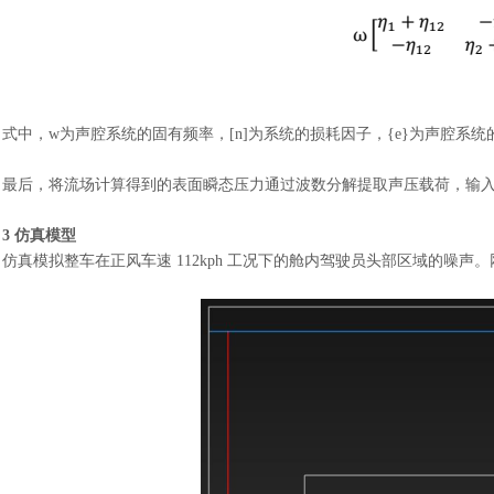
式中，
w
为声腔系统的固有频率，
[
n
]为系统的损耗因子，{
e
}为声腔系统
最后，将流场计算得到的表面瞬态压力通过波数分解提取声压载荷，输
3 仿真模型
仿真模拟整车在正风车速
112kph 工况下的舱内驾驶员头部区域的噪声。网