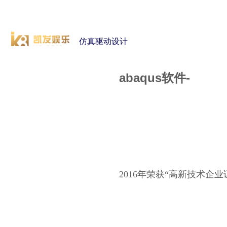
cst
有限元知识
行业资讯
客户案例
关于 thinks
仿真驱动设计
联系凯发网站
企业荣誉
abaqus软件-
凯发网站
2016年荣获“高新技术企业