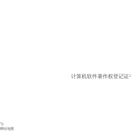
计算机软件著作权登记证书
"))
网站地图
s
产品products