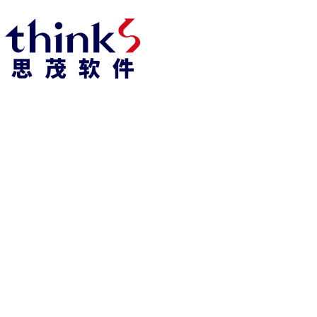
凯发k8官方网娱乐官方首页 home
产品 products
abaqus
cst
xflow
powerflow
catia
fe-safe
isight
tosca
simpack
方案 solution
汽车交通
高科技
新能源
土木建筑
生命科学
工业设备
能源材料
服务 service
体验培训
资料获取
索取报价
资讯 information
abaqus