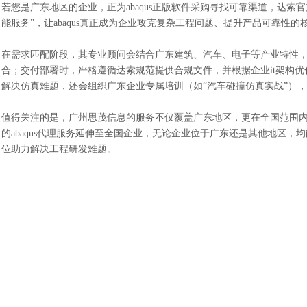
若您是广东地区的企业，正为
abaqus正版软件采购寻找可靠渠道，达索
能服务”，让abaqus真正成为企业攻克复杂工程问题、提升产品可靠性的
在需求匹配阶段，其专业顾问会结合广东建筑、汽车、电子等产业特性
合；交付部署时，严格遵循达索规范提供合规文件，并根据企业
it架构
解决仿真难题，还会组织广东企业专属培训（如“汽车碰撞仿真实战”）
值得关注的是，广州思茂信息的服务不仅覆盖广东地区，更在全国范围
的abaqus代理服务延伸至全国企业，无论企业位于广东还是其他地区
位助力解决工程研发难题。