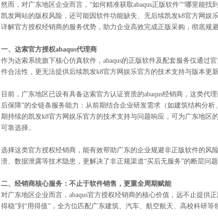
然而，对广东地区企业而言，
“如何精准获取abaqus正版软件”“哪
凯发网站的版权风险，还可能因软件功能缺失、无后续凯发k8官方网娱乐
详解官方授权经销商的服务优势，助力企业高效完成正版采购，彻底规
一、
达索官方授权
abaqus
代理商
作为达索系统旗下核心仿真软件，
abaqus的正版软件及配套服务仅通过
件合法性，更无法提供后续凯发k8官方网娱乐官方的技术支持与版本更
目前，
广东
地区已设有具备达索官方认证资质的
abaqus经销商，这类
后保障”的全链条服务能力：从前期结合企业研发需求（如建筑结构分析
期持续的凯发k8官方网娱乐官方的技术支持与问题响应，可为
广东地区
可靠选择。
选择这类官方授权经销商，能有效帮助
广东的
企业规避非正版软件的风
溃、数据泄露等技术隐患，更解决了非正规渠道
“买后无服务”的断层问
二、经销商核心服务：不止于软件销售，更重全周期赋能
对广东地区企业而言，
abaqus官方授权经销商的核心价值，远不止提供
得稳”到“用得值”，全方位匹配广东建筑、汽车、航空航天、高校科研等