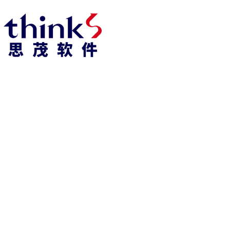
凯发k8官方网娱乐官方首页 home
产品 products
abaqus
cst
xflow
资 讯 中 心
powerflow
catia
fe-safe
isight
tosca
simpack
方案 solution
汽车交通
高科技
新能源
土木建筑
生命科学
工业设备
能源材料
服务 service
体验培训
资料获取
索取报价
资讯 information
abaqus