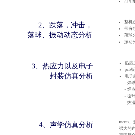
打印
整机
2、跌落，冲击，
带有
落球、
振动动态分析
落球
振动
热温
3、热应力以及电子
pc
封装仿真分析
电子
- 焊球
- 焊
- 循环载荷
- 热
mems
4、声学仿真分析
强大的