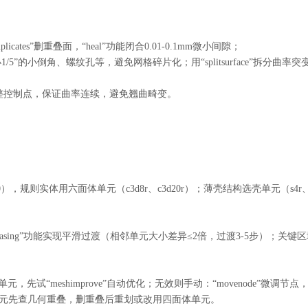
duplicates”删重叠面，“heal”功能闭合0.01-0.1mm微小间隙；
网格大小1/5”的小倒角、螺纹孔等，避免网格碎片化；用“splitsurface”拆分曲率突
face”功能调整控制点，保证曲率连续，避免翘曲畸变。
0），规则实体用六面体单元（c3d8r、c3d20r）；薄壳结构选壳单元（s4r
，“biasing”功能实现平滑过渡（相邻单元大小差异≤2倍，过渡3-5步）；关键
5”的单元，先试“meshimprove”自动优化；无效则手动：“movenode”微调节点
积单元先查几何重叠，删重叠后重划或改用四面体单元。