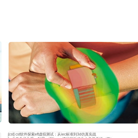
[cst]
cst软件探索eft虚拟测试：从iec标准到3d仿真实战