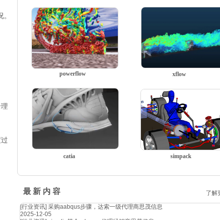
况。
powerflow
xflow
合理
度过
catia
simpack
最 新 内 容
了解
[行业资讯]
采购aabqus步骤，达索一级代理商思茂信息
2025-12-05