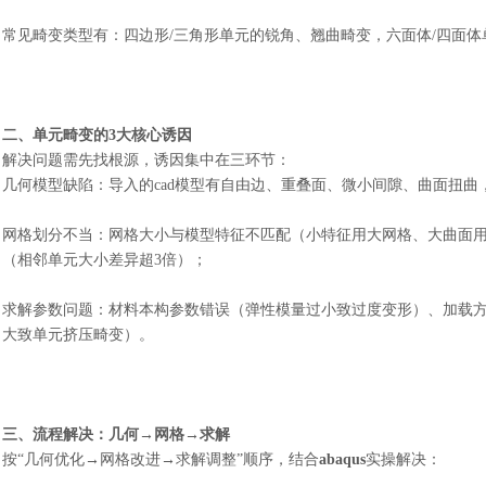
常见畸变类型有：四边形
/三角形单元的锐角、翘曲畸变，六面体/四面
二、单元畸变的
3大核心诱因
解决问题需先找根源，诱因集中在三环节：
几何模型缺陷：导入的
cad模型有自由边、重叠面、微小间隙、曲面扭
网格划分不当：网格大小与模型特征不匹配（小特征用大网格、大曲面
（相邻单元大小差异超
3倍）；
求解参数问题：材料本构参数错误（弹性模量过小致过度变形）、加载
大致单元挤压畸变）。
三、流程解决：几何
→网格→求解
按
“几何优化→网格改进→求解调整”顺序，结合
abaqus
实操解决：