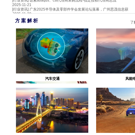
[行业资讯]
达索abaqus、cst代理商采购流程-指定授权代理商思茂
2025-11-21
[行业资讯]
广东2025半导体及零部件学会发展论坛落幕，广州思茂信息获
2025-11-20
方 案 解 析
了
汽车交通
风能
生物医疗