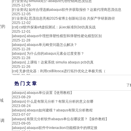
[行业资讯]
simulia简介-abaqus代理经销商思茂信息
2025-12-05
[行业资讯]
如何合理选购abaqus软件并获取报价？达索代理商思茂信息
2025-12-05
[行业资讯]
思茂信息亮相2025省博士创新站活动 共探产学研新路径
2025-12-02
变的
[cst]
cst软件探索eft虚拟测试：从iec标准到3d仿真实战
2025-12-01
[abaqus]
abaqus中理想弹塑性模型和弹塑性硬化模型区别
2025-11-28
[abaqus]
abaqus单元畸变问题怎么解决？
2025-11-28
[abaqus]
为什么你的abaqus元素会过度变形？
2025-11-28
[abaqus]
上课啦！达索系统 simulia abaqus pcb仿真
2025-11-26
[cst]
无参优化器：利用cst和tosca进行拓扑优化之单极天线（
2025-11-26
、
热 门 文 章
了
[abaqus]
abaqus单位设置【使用教程】
2023-08-29
区域
[abaqus]
什么是有限元分析？有限元分析的意义在哪
2023-08-24
[abaqus]
abaqus如何建模？abaqus有限元分析教程
2023-07-07
[abaqus]
有限元分析软件abaqus单位在哪设置？【操作教程】
，调
2023-09-05
[abaqus]
abaqus软件中interaction功能模块中的绑定接