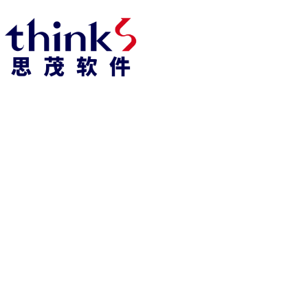
凯发k8官方网娱乐官方首页 home
产品 products
abaqus
cst
xflow
资 讯 中 心
powerflow
catia
fe-safe
isight
tosca
simpack
方案 solution
汽车交通
高科技
新能源
土木建筑
生命科学
工业设备
能源材料
服务 service
体验培训
资料获取
索取报价
资讯 information
abaqus