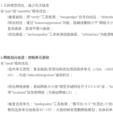
1.几何模型优化：减少先天隐患
在
“part”或“assembly”模块优化：
l
修复缺陷：用
“verify”工具检测，“mergeedges”合并自由边，“delete
l
简化特征：通过
“featuresuppression”功能，隐藏或删除小于“
复杂曲面，形成平缓小曲面；
l
优化曲面：
“surfacequality”工具检测扭曲曲面，“refitsur
2.网格划分改进：控制单元形状
在
“mesh”模块优化：
l
选对单元类型：复杂曲面
/异形结构优先用四面体单元（c3d4、c3d1
s3r），勾选“reducedintegration”减缩积分；
l
优化网格参数：基础网格大小按
“模型关键特征尺寸1/5-1/10”设
用“localseed”设加密网格（为基础网格1/2）；
l
修复劣质单元：
“meshquality”工具检测，“雅可比<0.5”“长宽比>
整四边形单元锐角至45°-135°；大面积畸变需删网格重划；负体