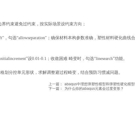
然加载；边界约束避免过约束，按实际场景设约束方向；
ium”或“soft”，勾选“allowseparation”；确保材料本构参数准确，塑性材料硬化曲线
步，“initialincrement”设0.01-0.1；收敛困难 畸变时，勾选“linesearch”功能。
网格划分控单元形状，求解调整避过程畸变，结合预防习惯减问题。
上一篇：
abaqus中理想弹塑性模型和弹塑性硬化模
下一篇：
为什么你的abaqus元素会过度变形？