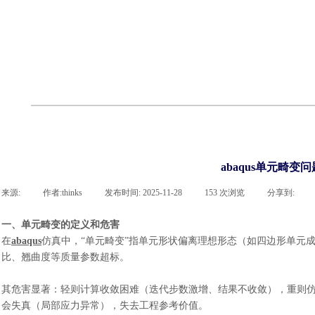
cst
有限元知识
行业资讯
客户案例
关于 thinks
联系凯发网站
企业荣誉
cst技术文章
abaqus技术文章
行业资讯
有限元知识
客户案例
abaqus单元畸变
来源:
|
作者:
thinks
|
发布时间:
2025-11-28
|
153
次浏览
|
分享到:
一、单元畸变
的
定义
和
危害
在
abaqus
仿真中，“单元畸变”指单元形状偏离理想形态（如四边形单元
比、翘曲度等质量参数超标。
其危害显著：轻则计算收敛困难（迭代步数激增、结果不收敛），重则
会失真（局部应力异常），失去工程参考价值。