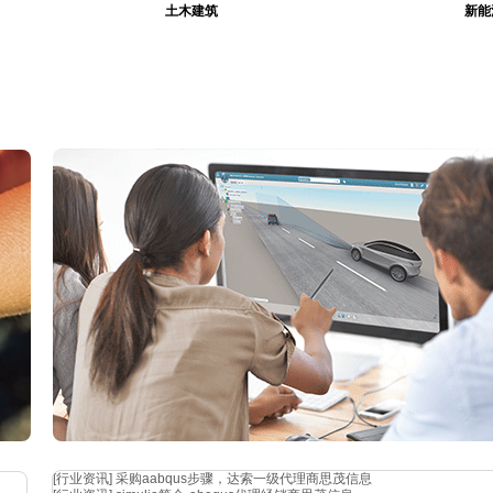
土木建筑
新能
[行业资讯]
采购aabqus步骤，达索一级代理商思茂信息