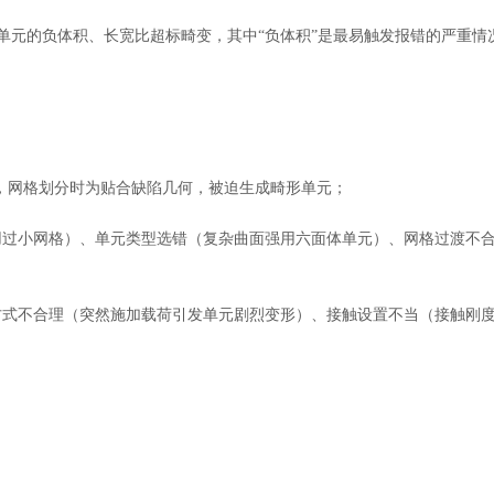
体单元的负体积、长宽比超标畸变，其中“负体积”是最易触发报错的严重情
曲，网格划分时为贴合缺陷几何，被迫生成畸形单元；
用过小网格）、单元类型选错（复杂曲面强用六面体单元）、网格过渡不
方式不合理（突然施加载荷引发单元剧烈变形）、接触设置不当（接触刚