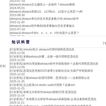
2023-07-19
[abaqus]
abaqus怎么撤回上一步操作？abauqs教程
2024-05-01
[abaqus]
abaqus里面s11、s12和u1、u2是什么意思？s和
2023-08-30
[abaqus]
abaqus单位对应关系及参数介绍-abaqus软件
2023-11-20
[abaqus]
abaqus软件教程|场变量输出历史变量输出
2023-07-18
合
[abaqus]
abaqus中的s、u、v、e、cf分别是什么意思？
2024-05-11
知 识 科 普
了
[行业资讯]
simulia简介-abaqus代理经销商思茂信息
2025-12-05
[行业资讯]
采购aabqus步骤，达索一级代理商思茂信息
2025-12-05
[行业资讯]
如何合理选购abaqus软件并获取报价？达索代理商思茂信息
型区别
2025-12-05
[行业资讯]
思茂信息亮相2025省博士创新站活动 共探产学研新路径
2025-12-02
[行业资讯]
正版abaqus全国代理商：思茂信息——达索授权认证
2025-11-25
[行业资讯]
怎么联系cst studio suite代理商？达索sim
2025-11-25
[行业资讯]
有限元分析软件abaqus授权代理-思茂信息
2025-11-24
[行业资讯]
广东有限元分析软件abaqus采购指南-认准达索授权思茂信
2025-11-21