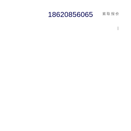
18620856065
索 取 报 价
|
cst
abaqus
行业资讯
有限元知识
客户案例