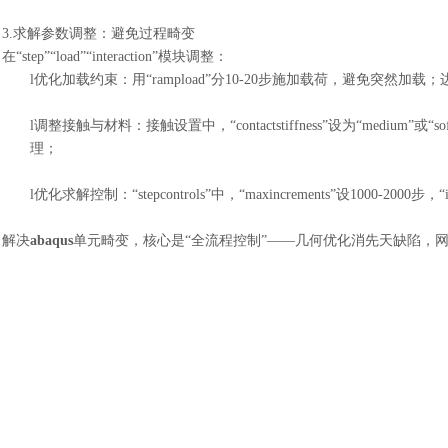
3.求解参数调整：避免过程畸变
在
“step”“load”“interaction”模块调整：
l
优化加载约束：用
“rampload”分10-20步施加载荷，避免突
l
调整接触与材料：接触设置中，
“contactstiffness”设为“med
理；
l
优化求解控制：
“stepcontrols”中，“maxincrements”设1000-2000
解决
abaqus
单元畸变，核心是“全流程控制”——几何优化消先天缺陷，