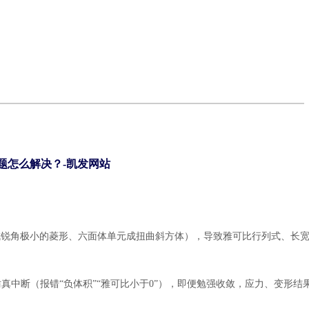
问题怎么解决？-凯发网站
成锐角极小的菱形、六面体单元成扭曲斜方体），导致雅可比行列式、长
仿真中断（报错
“负体积”“雅可比小于0”），即便勉强收敛，应力、变形结