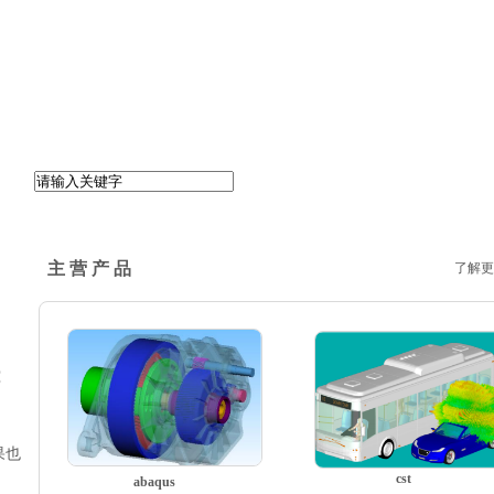
主 营 产 品
了解更
宽
果也
cst
abaqus