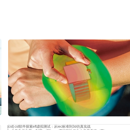
资料来源：达索
上一篇：
simulia 2025 新功能直通车｜isight 2025 新
下一篇：
abaqus对205 55r16 型轮胎结构力学有限元分析
[cst]
cst软件探索eft虚拟测试：从iec标准到3d仿真实战