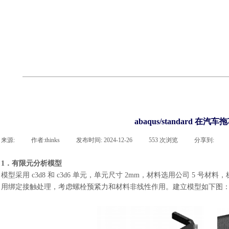
cst
有限元知识
行业资讯
客户案例
关于 thinks
联系凯发网站
企业荣誉
cst技术文章
abaqus技术文章
行业资讯
有限元知识
客户案例
abaqus/standard
来源:
|
作者:
thinks
|
发布时间:
2024-12-26
|
553
次浏览
|
分享到:
1．有限元分析模型
模型采用
c3d8 和 c3d6 单元，单元尺寸 2mm，材料选用公司 5
用绑定接触处理，考虑螺栓预紧力和材料非线性作用。建立模型如下图