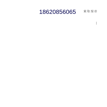
18620856065
索 取 报 价
|
cst
abaqus
行业资讯
有限元知识
客户案例