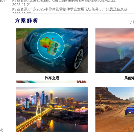
拖车
[行业资讯]
达索abaqus、cst代理商采购流程-指定授权代理商思茂
2025-11-21
[行业资讯]
广东2025半导体及零部件学会发展论坛落幕，广州思茂信息获
2025-11-20
方 案 解 析
了
：
汽车交通
风能
求
生物医疗