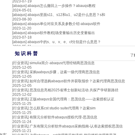
2023-07-19
[abaqus]
abaqus怎么撤回上一步操作？abauqs教程
2024-05-01
[abaqus]
abaqus里面s11、s12和u1、u2是什么意思？s和
2023-08-30
[abaqus]
abaqus单位对应关系及参数介绍-abaqus软件
2023-11-20
[abaqus]
abaqus软件教程|场变量输出历史变量输出
2023-07-18
[abaqus]
abaqus中的s、u、v、e、cf分别是什么意思？
2024-05-11
知 识 科 普
了
[行业资讯]
simulia简介-abaqus代理经销商思茂信息
2025-12-05
[行业资讯]
采购aabqus步骤，达索一级代理商思茂信息
2025-12-05
[行业资讯]
如何合理选购abaqus软件并获取报价？达索代理商思茂信息
2025-12-05
[行业资讯]
思茂信息亮相2025省博士创新站活动 共探产学研新路径
2025-12-02
[行业资讯]
正版abaqus全国代理商：思茂信息——达索授权认证
2025-11-25
[行业资讯]
怎么联系cst studio suite代理商？达索sim
2025-11-25
[行业资讯]
有限元分析软件abaqus授权代理-思茂信息
2025-11-24
[行业资讯]
广东有限元分析软件abaqus采购指南-认准达索授权思茂信
2025-11-21