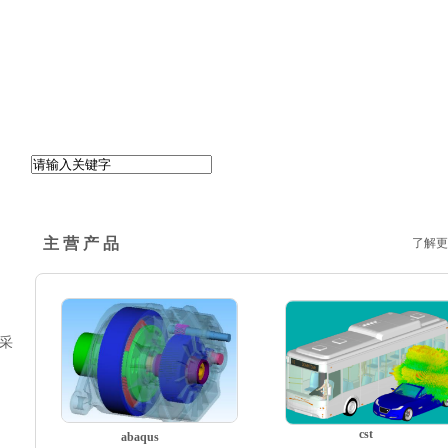
主 营 产 品
了解更
母采
cst
abaqus