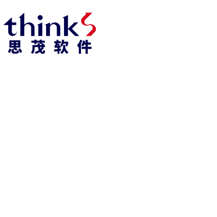
凯发k8官方网娱乐官方首页 home
产品 products
abaqus
cst
xflow
资 讯 中 心
powerflow
catia
fe-safe
isight
tosca
simpack
方案 solution
汽车交通
高科技
新能源
土木建筑
生命科学
工业设备
能源材料
服务 service
体验培训
资料获取
索取报价
资讯 information
abaqus