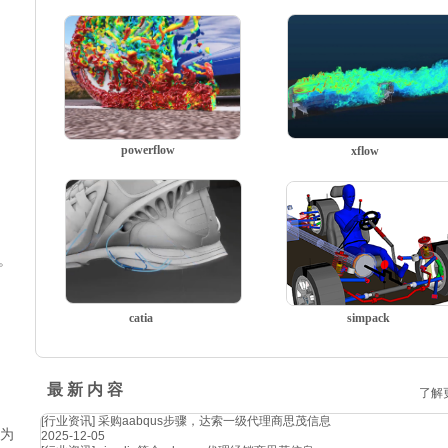
powerflow
xflow
力。
catia
simpack
最 新 内 容
了解
[行业资讯]
采购aabqus步骤，达索一级代理商思茂信息
，为
2025-12-05