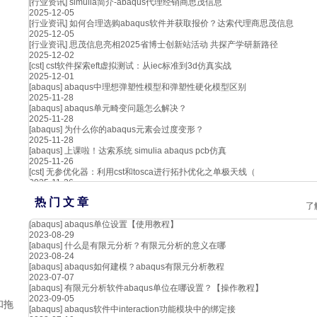
[行业资讯]
simulia简介-abaqus代理经销商思茂信息
2025-12-05
[行业资讯]
如何合理选购abaqus软件并获取报价？达索代理商思茂信息
2025-12-05
[行业资讯]
思茂信息亮相2025省博士创新站活动 共探产学研新路径
2025-12-02
[cst]
cst软件探索eft虚拟测试：从iec标准到3d仿真实战
2025-12-01
[abaqus]
abaqus中理想弹塑性模型和弹塑性硬化模型区别
2025-11-28
[abaqus]
abaqus单元畸变问题怎么解决？
2025-11-28
[abaqus]
为什么你的abaqus元素会过度变形？
2025-11-28
[abaqus]
上课啦！达索系统 simulia abaqus pcb仿真
2025-11-26
[cst]
无参优化器：利用cst和tosca进行拓扑优化之单极天线（
2025-11-26
热 门 文 章
了
[abaqus]
abaqus单位设置【使用教程】
2023-08-29
[abaqus]
什么是有限元分析？有限元分析的意义在哪
2023-08-24
[abaqus]
abaqus如何建模？abaqus有限元分析教程
2023-07-07
[abaqus]
有限元分析软件abaqus单位在哪设置？【操作教程】
2023-09-05
和拖
[abaqus]
abaqus软件中interaction功能模块中的绑定接