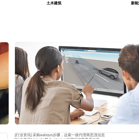
土木建筑
新能
官方
功能介绍
[行业资讯]
采购aabqus步骤，达索一级代理商思茂信息