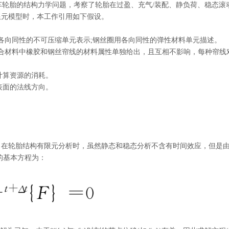
6 型轿车轮胎的结构力学问题，考察了轮胎在过盈、充气/装配、静负荷、稳态滚
限元模型时，本工作引用如下假设。
用各向同性的不可压缩单元表示;钢丝圈用各向同性的弹性材料单元描述。
复合材料中橡胶和钢丝帘线的材料属性单独给出，且互相不影响，每种帘线
计算资源的消耗
。
表面的法线方向。
。在轮胎结构有限元分析时，虽然静态和稳态分析不含有时间效应，但是
解的基本方程为
：