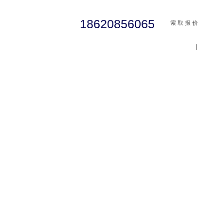
18620856065
索 取 报 价
|
cst
abaqus
行业资讯
有限元知识
客户案例