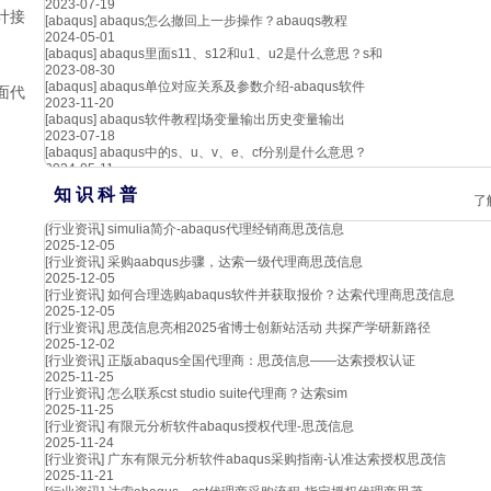
2023-07-19
计接
[abaqus]
abaqus怎么撤回上一步操作？abauqs教程
2024-05-01
[abaqus]
abaqus里面s11、s12和u1、u2是什么意思？s和
2023-08-30
[abaqus]
abaqus单位对应关系及参数介绍-abaqus软件
面代
2023-11-20
[abaqus]
abaqus软件教程|场变量输出历史变量输出
2023-07-18
[abaqus]
abaqus中的s、u、v、e、cf分别是什么意思？
2024-05-11
知 识 科 普
了
[行业资讯]
simulia简介-abaqus代理经销商思茂信息
2025-12-05
[行业资讯]
采购aabqus步骤，达索一级代理商思茂信息
2025-12-05
[行业资讯]
如何合理选购abaqus软件并获取报价？达索代理商思茂信息
2025-12-05
[行业资讯]
思茂信息亮相2025省博士创新站活动 共探产学研新路径
2025-12-02
[行业资讯]
正版abaqus全国代理商：思茂信息——达索授权认证
2025-11-25
[行业资讯]
怎么联系cst studio suite代理商？达索sim
2025-11-25
[行业资讯]
有限元分析软件abaqus授权代理-思茂信息
2025-11-24
[行业资讯]
广东有限元分析软件abaqus采购指南-认准达索授权思茂信
2025-11-21