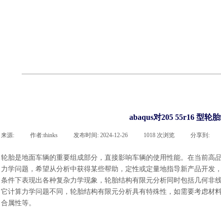
cst
有限元知识
行业资讯
客户案例
关于 thinks
联系凯发网站
企业荣誉
cst技术文章
abaqus技术文章
行业资讯
有限元知识
客户案例
abaqus对205 55r1
来源:
|
作者:
thinks
|
发布时间:
2024-12-26
|
1018
次浏览
|
分享到:
轮胎是地面车辆的重要组成部分，直接影响车辆的使用性能。在当前高
力学问题，希望从分析中获得某些帮助，定性或定量地指导新产品开发
条件下表现出各种复杂力学现象，轮胎结构有限元分析同时包括几何非
它计算力学问题不同，轮胎结构有限元分析具有特殊性，如需要考虑材
合属性等。