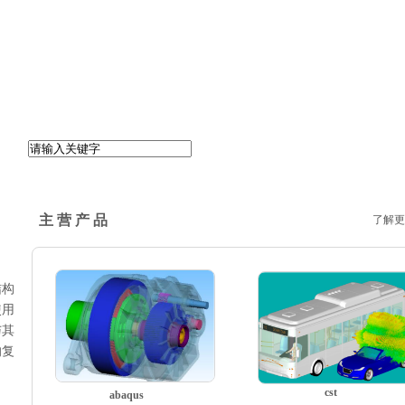
主 营 产 品
了解更
结构
使用
与其
的复
cst
abaqus