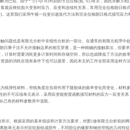
已知。由于*“{r}与t δt}时刻的节点位移(如,“u})有关，因此求解方程(
了客观反映轮胎大变形时应力、应变和连续性关系，常用完全拉格朗日格
2]。这里我们采用牛顿一拉斐尔逊迭代方法和完全拉格朗日格式描写应力
接触问题也是有限元分析中非线性分析的一部分。在通常的有限元程序中
格朗日乘子法不允许接触边界的相互穿透，是一种精确的接触算法，但要求
大，计算时需要消耗更多计算时间和存储空间，所以也就降低了方法的效
算资源的消耗在现有条件下也可以接受，因此本文的工作全部采用这种方
线为线弹性材料，帘线角度在负荷作用下随胎体的曲率变化而变化，材料
同性的不可压缩单元表示，采用应变能密度函数描写材料的应力一应变关系
的参数从已有的材料参数库中选取。
线如图1所示。根据采用的基本假设和计算方法要求，对图1做有限元分析前的网
图2中离散单元表示对应轮胎组成部件，不同部位的橡胶和钢丝帘线的几何特