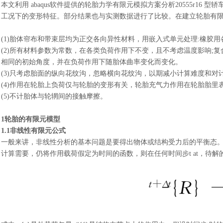
本文利用
abaqus软件提供的轮胎力学有限元模拟方案分析20555r1
工况下的变形特征。部分结果也与实测数据进行了比较。在建立轮胎有
(1)胎体帘布和带束层均为正交各向异性材料，用嵌入式单元处理:橡胶
(2)所有材料参数为常数，在各类负荷作用下不变，且不考虑温度影响;
相同的初始角度，并在负荷作用下随胎体曲率变化而变化。
(3)只考虑胎面的纵向花纹沟，忽略横向花纹沟，以期减小计算难度和对
(4)作用在轮胎上负荷仅与轮胎的变形有关，轮胎充气力作用在轮胎胎里
(5)不计胎体与轮辋间的接触摩擦。
1轮胎的有限元模型
1.1非线性有限元公式
一般来讲，非线性分析的基本问题是要得出物体或结构受力后的平衡态
计算需要，仍将作用载荷假定为时间的函数，则在任何时间步
t at，待