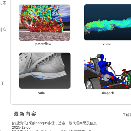
动等
对应
powerflow
xflow
由于
catia
simpack
最 新 内 容
了解
[行业资讯]
采购aabqus步骤，达索一级代理商思茂信息
2025-12-05