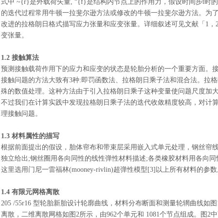
式中
~{r}是外载荷矢量, “{f}是结构内节点上的作用力，假设时间步t时的解为
的迭代过程常用牛顿一拉斐尔逊方法或修改的牛顿一拉斐尔逊方法。为
改进的拉格朗日格式描写应力张量和应变张量。详细叙述可见文献「1，
变张量。
1.2 接触算法
预测接触载荷作用下的应力和应变的状态是轮胎分析的一个重要方面。
接触问题的方法大致有
3种:即罚函数法、拉格朗日乘子法和混合法。拉
殊的数值处理。这种方法由于引入拉格朗日乘子这种变量使问题尺度加
不过我们在计算实践中发现拉格朗日乘子法的迭代收敛精度较高，对计
理接触问题。
1.3 材料属性的描写
根据前面提出的假设，胎体帘布和带束层采用嵌入式单元处理，钢丝帘
独立给出
;钢丝圈用各向同性的线性弹性材料描述;各类橡胶材料用各向
这里选用门尼一雷福林(mooney-rivlin)超弹性模型[3]以上所有材料
1.4 有限元网格离散
205 /55r16 型轮胎新胎设计轮廓曲线，材料分布断面和测量轮辋曲
离散，二维离散网格如图2所示，由962个单元和 1081个节点组成。