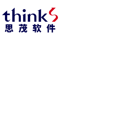
凯发k8官方网娱乐官方首页 home
产品 products
abaqus
cst
xflow
资 讯 中 心
powerflow
catia
fe-safe
isight
tosca
simpack
方案 solution
汽车交通
高科技
新能源
土木建筑
生命科学
工业设备
能源材料
服务 service
体验培训
资料获取
索取报价
资讯 information
abaqus