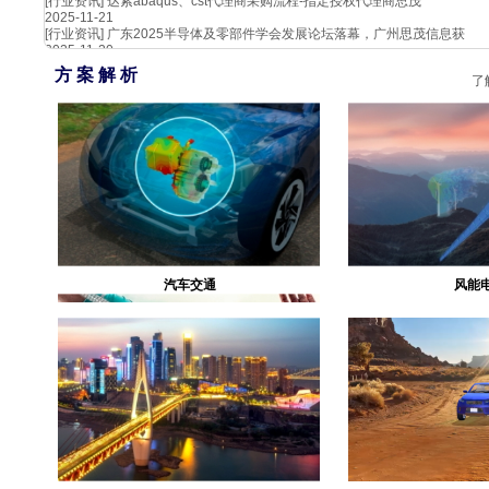
[行业资讯]
达索abaqus、cst代理商采购流程-指定授权代理商思茂
2025-11-21
[行业资讯]
广东2025半导体及零部件学会发展论坛落幕，广州思茂信息获
2025-11-20
方 案 解 析
了
汽车交通
风能
生物医疗