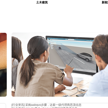
土木建筑
新能
[行业资讯]
采购aabqus步骤，达索一级代理商思茂信息