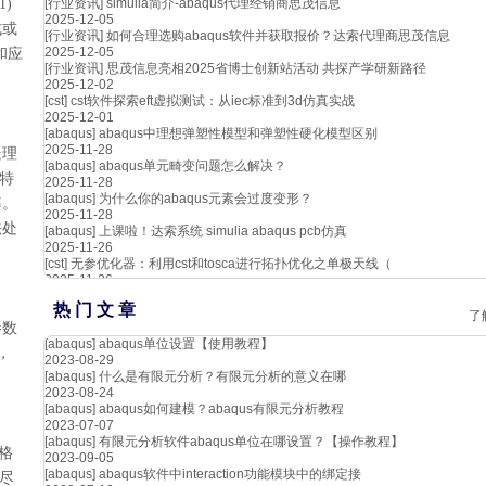
1)
[行业资讯]
simulia简介-abaqus代理经销商思茂信息
2025-12-05
式或
[行业资讯]
如何合理选购abaqus软件并获取报价？达索代理商思茂信息
2025-12-05
和应
[行业资讯]
思茂信息亮相2025省博士创新站活动 共探产学研新路径
2025-12-02
[cst]
cst软件探索eft虚拟测试：从iec标准到3d仿真实战
2025-12-01
[abaqus]
abaqus中理想弹塑性模型和弹塑性硬化模型区别
2025-11-28
处理
[abaqus]
abaqus单元畸变问题怎么解决？
特
2025-11-28
[abaqus]
为什么你的abaqus元素会过度变形？
率。
2025-11-28
法处
[abaqus]
上课啦！达索系统 simulia abaqus pcb仿真
2025-11-26
[cst]
无参优化器：利用cst和tosca进行拓扑优化之单极天线（
2025-11-26
热 门 文 章
了
参数
[abaqus]
abaqus单位设置【使用教程】
，
2023-08-29
[abaqus]
什么是有限元分析？有限元分析的意义在哪
2023-08-24
[abaqus]
abaqus如何建模？abaqus有限元分析教程
2023-07-07
[abaqus]
有限元分析软件abaqus单位在哪设置？【操作教程】
格
2023-09-05
[abaqus]
abaqus软件中interaction功能模块中的绑定接
征尽