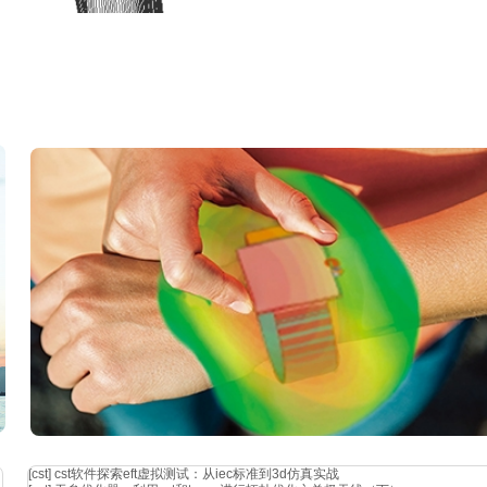
16 三维有限元分析离散模型
[cst]
cst软件探索eft虚拟测试：从iec标准到3d仿真实战