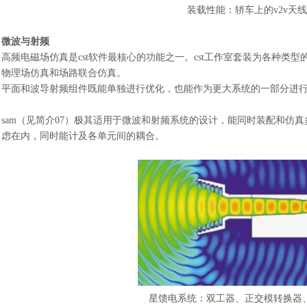
装载性能：轿车上的
v2v
微波与射频
高频电磁场仿真是
cst
软件
最核心的功能之一。
cst工作室套装为各种类
物理场仿真和场路联合仿真。
平面和波导射频组件既能单独进行优化，也能作为更大系统的一部分进
sam（见简介07）极其适用于微波和射频系统的设计，能同时装配和仿
虑在内，同时能计及各单元间的耦合。
星馈电系统：双工器、正交模转换器