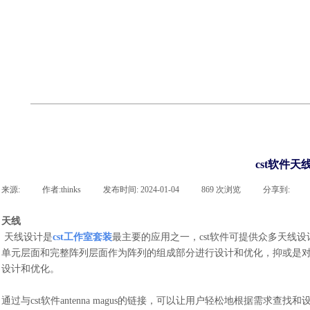
cst
有限元知识
行业资讯
客户案例
关于 thinks
联系凯发网站
企业荣誉
cst技术文章
abaqus技术文章
行业资讯
有限元知识
客户案例
cst软件天
来源:
|
作者:
thinks
|
发布时间:
2024-01-04
|
869
次浏览
|
分享到:
天线
天线设计是
cst工作室套装
最主要的应用之一，cst
软件
可提供众多天线设
单元层面和完整阵列层面作为阵列的组成部分进行设计和优化，抑或是
设计和优化。
通过与
cst
软件
antenna magus的链接，可以让用户轻松地根据需求