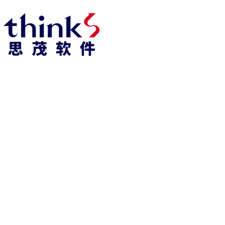
凯发k8官方网娱乐官方首页 home
产品 products
abaqus
cst
xflow
资 讯 中 心
powerflow
catia
fe-safe
isight
tosca
simpack
方案 solution
汽车交通
高科技
新能源
土木建筑
生命科学
工业设备
能源材料
服务 service
体验培训
资料获取
索取报价
资讯 information
abaqus