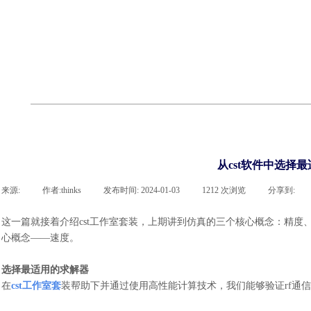
cst
有限元知识
行业资讯
客户案例
关于 thinks
联系凯发网站
企业荣誉
cst技术文章
abaqus技术文章
行业资讯
有限元知识
客户案例
从cst软件中选择
来源:
|
作者:
thinks
|
发布时间:
2024-01-03
|
1212
次浏览
|
分享到:
这一篇就接着介绍
cst工作室套装，上期讲到仿真的三个核心概念：精
心概念——速度。
选择最适用的求解器
在
cst工作室套
装帮助下并通过使用高性能计算技术，我们能够验证rf通信