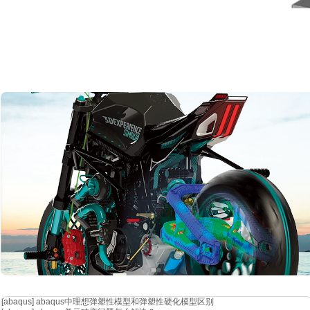
宇宙飞船天线布置：
bepicolmobo水星
高性能计算和云计算
“gpu计算能帮助我们开展一些之前无法实现的复杂仿真。”
作者：selexes，mattfuller
cst
软件
提供大量基于硬件的仿真加速选项，例如多线程并行、硬件加速
型、更复杂的模型，或是将任务在网络或集群的多个节点上进行分配。这些
工作站到企业级集群均可使用。
因为高性能硬件需要大量投资，我们的硬件专家能随时为考虑购买或升
合作提供基准测试服务，帮助确保
cst工作室套装能在客户选定的硬件配
为最大化投资效益同时简化为给定仿真模型选择最高效加速凯发网站的
[abaqus]
abaqus中理想弹塑性模型和弹塑性硬化模型区别