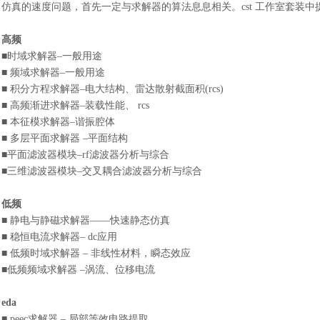
仿真的速度问题，首先一定与求解器的算法息息相关。
cst 工作室套
高频
■时域求解器–一般用途
■ 频域求解器–一般用途
■ 积分方程求解器–电大结构、雷达散射截面积(rcs)
■ 高频渐进求解器–装载性能、 rcs
■ 本征模求解器–谐振腔体
■ 多层平面求解器 –平面结构
■平面滤波器模块–rf滤波器分析与综合
■三维滤波器模块–交叉耦合滤波器分析与综合
低频
■ 静电与静磁求解器——快速静态仿真
■ 稳恒电流求解器– dc应用
■ 低频时域求解器 – 非线性材料，瞬态效应
■低频频域求解器 –涡流、位移电流
eda
■ peec求解器 – 局部等效电路提取