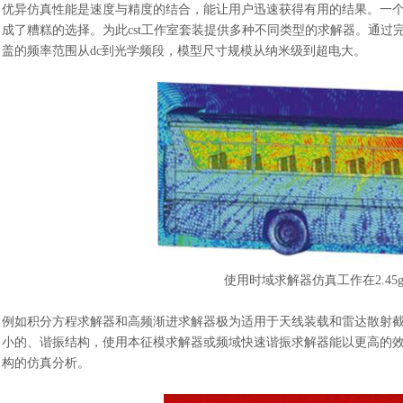
优异仿真性能是速度与精度的结合，能让用户迅速获得有用的结果。一
成了糟糕的选择。为此
cst工作室套装提供多种不同类型的求解器。通过完
盖的频率范围从
dc到光学频段，模型尺寸规模从纳米级到超电大。
使用时域求解器仿真工作在
2.4
例如积分方程求解器和高频渐进求解器极为适用于天线装载和雷达散射
小的、谐振结构，使用本征模求解器或频域快速谐振求解器能以更高的
构的仿真分析。