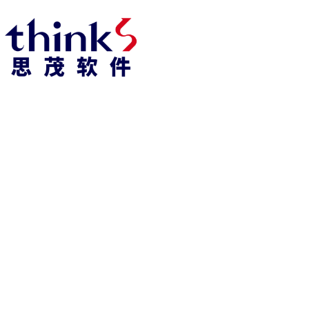
凯发k8官方网娱乐官方首页 home
产品 products
abaqus
cst
xflow
资 讯 中 心
powerflow
catia
fe-safe
isight
tosca
simpack
方案 solution
汽车交通
高科技
新能源
土木建筑
生命科学
工业设备
能源材料
服务 service
体验培训
资料获取
索取报价
资讯 information
abaqus