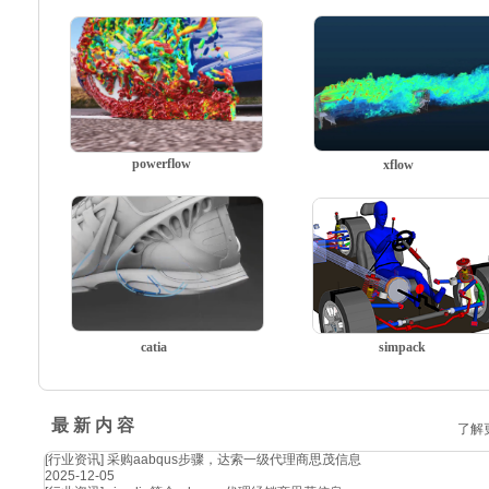
powerflow
xflow
catia
simpack
最 新 内 容
了解
[行业资讯]
采购aabqus步骤，达索一级代理商思茂信息
2025-12-05