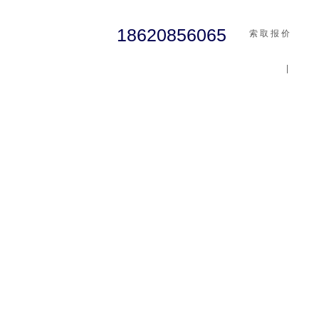
18620856065
索 取 报 价
|
cst
abaqus
行业资讯
有限元知识
客户案例