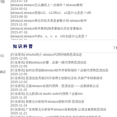
2023-07-19
详细
[abaqus]
abaqus怎么撤回上一步操作？abauqs教程
2024-05-01
[abaqus]
abaqus里面s11、s12和u1、u2是什么意思？s和
2023-08-30
[abaqus]
abaqus单位对应关系及参数介绍-abaqus软件
2023-11-20
[abaqus]
abaqus软件教程|场变量输出历史变量输出
2023-07-18
[abaqus]
abaqus中的s、u、v、e、cf分别是什么意思？
2024-05-11
知 识 科 普
了
[行业资讯]
simulia简介-abaqus代理经销商思茂信息
网站
2025-12-05
[行业资讯]
采购aabqus步骤，达索一级代理商思茂信息
2025-12-05
[行业资讯]
如何合理选购abaqus软件并获取报价？达索代理商思茂信息
的确定
2025-12-05
[行业资讯]
思茂信息亮相2025省博士创新站活动 共探产学研新路径
2025-12-02
[行业资讯]
正版abaqus全国代理商：思茂信息——达索授权认证
2025-11-25
[行业资讯]
怎么联系cst studio suite代理商？达索sim
2025-11-25
[行业资讯]
有限元分析软件abaqus授权代理-思茂信息
2025-11-24
[行业资讯]
广东有限元分析软件abaqus采购指南-认准达索授权思茂信
2025-11-21