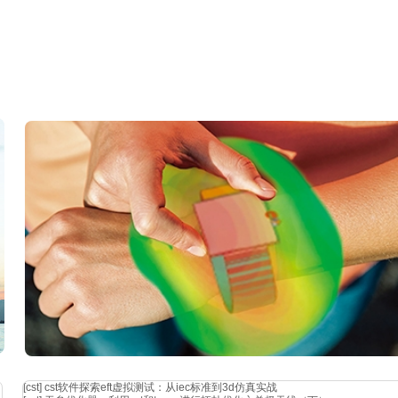
[cst]
cst软件探索eft虚拟测试：从iec标准到3d仿真实战