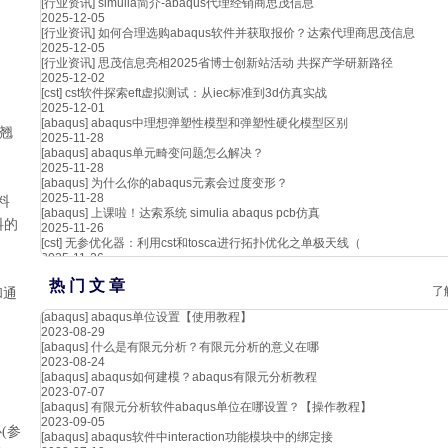
[行业资讯]
simulia简介-abaqus代理经销商思茂信息
2025-12-05
[行业资讯]
如何合理选购abaqus软件并获取报价？达索代理商思茂信息
2025-12-05
[行业资讯]
思茂信息亮相2025省博士创新站活动 共探产学研新路径
2025-12-02
[cst]
cst软件探索eft虚拟测试：从iec标准到3d仿真实战
2025-12-01
[abaqus]
abaqus中理想弹塑性模型和弹塑性硬化模型区别
f翘
2025-11-28
[abaqus]
abaqus单元畸变问题怎么解决？
2025-11-28
[abaqus]
为什么你的abaqus元素会过度变形？
2025-11-28
料
[abaqus]
上课啦！达索系统 simulia abaqus pcb仿真
料的
2025-11-26
[cst]
无参优化器：利用cst和tosca进行拓扑优化之单极天线（
2025-11-26
热 门 文 章
了
和通
[abaqus]
abaqus单位设置【使用教程】
2023-08-29
[abaqus]
什么是有限元分析？有限元分析的意义在哪
2023-08-24
[abaqus]
abaqus如何建模？abaqus有限元分析教程
2023-07-07
[abaqus]
有限元分析软件abaqus单位在哪设置？【操作教程】
2023-09-05
心
(参
[abaqus]
abaqus软件中interaction功能模块中的绑定接