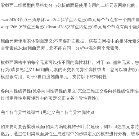
梁截面二维模型的网格划分与分析截面是使用专用的二维元素网格化的
·war2d3(3节点三角形)和war2d4 (4节点四边形)单元每个节点有一个自由度
warpf2d6 (6节点三角形)和warpf2d8(8节点四边形)单元每个节点
翘曲元素使用实体剖面定义
;不需要剖面数据。横截面网格中的相邻元素必
曲元素或3-dof翘曲元素，您不能在同一分析中混合两个元素类。
横截面网格中的每个元素可以指不同的弹性材料。对于
1dof翘曲元素
行为(请参见定义1dof翔曲元素的正交各向异性弹性或者，您可以将密度(d
模型很有用。对于3自由度翘曲单元，支持以下材料特性:
各向同性线弹性
(见各向同性弹性的定义)完全三维正交各向异性线性弹
过指定弹性刚度矩阵中的项定义正交各向异性弹性)。
完全各向异性线弹性
(见定义完全各向异性弹性)0
如果要对复合梁横截面
(如风力涡轮机转子叶片)建模，则3 dof翘曲元素
然后，通过使用梁截面属性生成过程中的步骤定义的模型进行分析。该