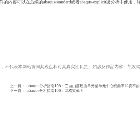
后续的abaqus/standard或者abaqus-explicit梁分析中使用，
鉴，不代表本网站赞同其观点和对其真实性负责。如涉及作品内容、凯发
。
上一篇：
abaqus分析指南108：三自由度翘曲单元梁单元中心线曲率和挠率
下一篇：
abaqus分析指南106：网格梁截面