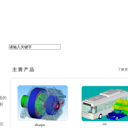
主 营 产 品
了解更
面的
分析
析完
cst
abaqus