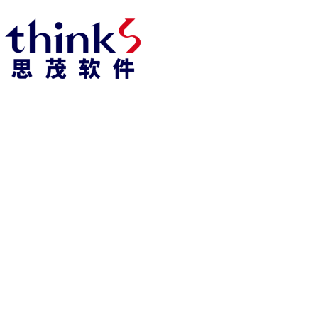
凯发k8官方网娱乐官方首页 home
产品 products
abaqus
cst
xflow
资 讯 中 心
powerflow
catia
fe-safe
isight
tosca
simpack
方案 solution
汽车交通
高科技
新能源
土木建筑
生命科学
工业设备
能源材料
服务 service
体验培训
资料获取
索取报价
资讯 information
abaqus