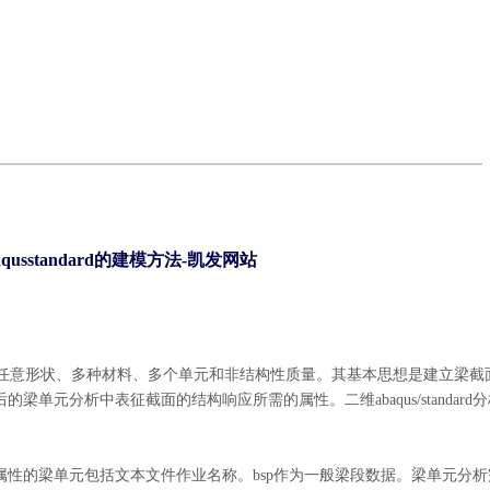
aqusstandard的建模方法-凯发网站
任意形状、多种材料、多个单元和非结构性质量。其基本思想是建立梁截
在随后的梁单元分析中表征截面的结构响应所需的属性。二维abaqus/standard
中，需要网格化截面属性的梁单元包括文本文件作业名称。bsp作为一般梁段数据。梁单元分