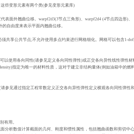
。这些变形元素有两个类
(参见变形元素库)
代表面外翘曲位移。warpf2d3(3节点三角形)、warpf2d4 (4节点四边形)、
有两个额外的自由度来表示平面内翘曲位移。
须共享公共节点;不允许使用多点约束进行网格细化。网格可以包含1-do
，您可以使用各向同性(请参见定义各向同性弹性)或正交各向异性线性弹性材
ensity)指定为唯一的材料性质，这对于建立非结构量体(例如油箱中的燃
性(请参见通过指定工程常数定义正交各向异性弹性定义横观各向同性弹性
特别有用。
截面分析数值计算截面的几何、刚度和惯性属性，包括翘曲函数和剪切中