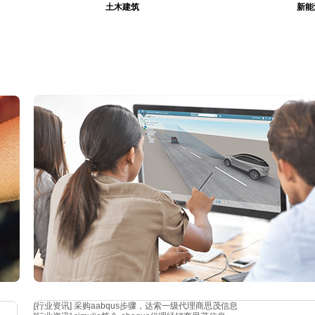
土木建筑
新能
[行业资讯]
采购aabqus步骤，达索一级代理商思茂信息