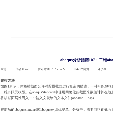
cst
有限元知识
行业资讯
客户案例
关于 thinks
联系凯发网站
企业荣誉
cst技术文章
abaqus技术文章
行业资讯
有限元知识
客户案例
abaqus分析指南107：二维ab
来源:
|
作者:
thinks
|
发布时间:
2023-12-22
|
1642
次浏览
|
分享到:
建模方法
如图
1所示，网格横截面允许对梁横截面进行复杂的描述
：
一种可以包括
二维有限元模型。在
abaqus/standard中使用网格化的截面来数值计算
将横截面属性写入一个输入文就绪的文本文件jobname。 bsp).
在随后的
abaqus/standard或abaqus/explicit梁单元分析