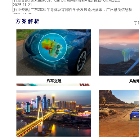
[行业资讯]
达索abaqus、cst代理商采购流程-指定授权代理商思茂
2025-11-21
[行业资讯]
广东2025半导体及零部件学会发展论坛落幕，广州思茂信息获
2025-11-20
方 案 解 析
了
汽车交通
风能
生物医疗