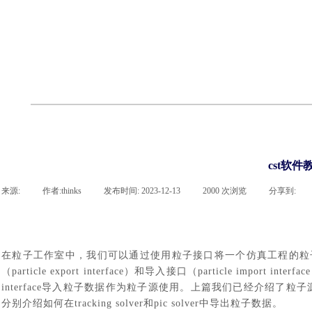
cst
有限元知识
行业资讯
客户案例
关于 thinks
联系凯发网站
企业荣誉
cst技术文章
abaqus技术文章
行业资讯
有限元知识
客户案例
cst软件
来源:
|
作者:
thinks
|
发布时间:
2023-12-13
|
2000
次浏览
|
分享到:
在粒子工作室中，我们可以通过使用粒子接口将一个仿真工程的粒
（
particle export interface）和导入接口（particle import inter
interface导入粒子数据作为粒子源使用。上篇我们已经介绍了粒
分别介绍如何在
tracking solver和pic solver中导出粒子数据。