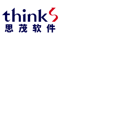
凯发k8官方网娱乐官方首页 home
产品 products
abaqus
cst
xflow
资 讯 中 心
powerflow
catia
fe-safe
isight
tosca
simpack
方案 solution
汽车交通
高科技
新能源
土木建筑
生命科学
工业设备
能源材料
服务 service
体验培训
资料获取
索取报价
资讯 information
abaqus