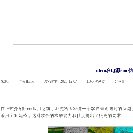
cst
有限元知识
行业资讯
客户案例
关于 thinks
联系凯发网站
企业荣誉
cst技术文章
abaqus技术文章
行业资讯
有限元知识
客户案例
idem在电源em
来源:
|
作者:
thinks
|
发布时间:
2023-12-07
|
1165
次浏览
|
分享到:
在正式介绍
idem应用之前，我先给大家讲一个客户最近遇到的问题
采用全3d建模，这对软件的求解能力和精度提出了很高的要求。