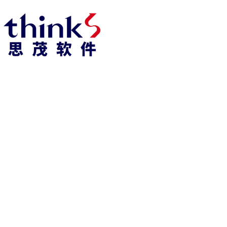
凯发k8官方网娱乐官方首页 home
产品 products
abaqus
cst
xflow
资 讯 中 心
powerflow
catia
fe-safe
isight
tosca
simpack
方案 solution
汽车交通
高科技
新能源
土木建筑
生命科学
工业设备
能源材料
服务 service
体验培训
资料获取
索取报价
资讯 information
abaqus