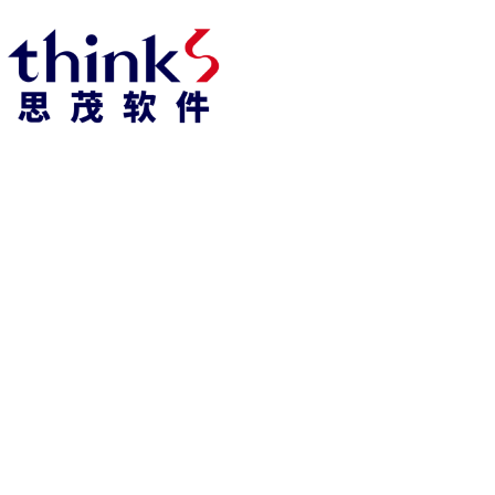
凯发k8官方网娱乐官方首页 home
产品 products
abaqus
cst
xflow
资 讯 中 心
powerflow
catia
fe-safe
isight
tosca
simpack
方案 solution
汽车交通
高科技
新能源
土木建筑
生命科学
工业设备
能源材料
服务 service
体验培训
资料获取
索取报价
资讯 information
abaqus