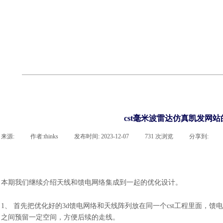
cst
有限元知识
行业资讯
客户案例
关于 thinks
联系凯发网站
企业荣誉
cst技术文章
abaqus技术文章
行业资讯
有限元知识
客户案例
cst毫米波雷达仿真凯发网
来源:
|
作者:
thinks
|
发布时间:
2023-12-07
|
731
次浏览
|
分享到:
本期我们继续介绍天线和馈电网络集成到一起的优化设计。
1、 首先把优化好的3d馈电网络和天线阵列放在同一个cst工程里面
之间预留一定空间，方便后续的走线。