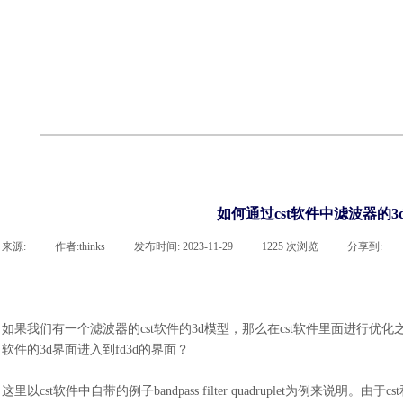
cst
有限元知识
行业资讯
客户案例
关于 thinks
联系凯发网站
企业荣誉
cst技术文章
abaqus技术文章
行业资讯
有限元知识
客户案例
如何通过cst软件中滤波器的3
来源:
|
作者:
thinks
|
发布时间:
2023-11-29
|
1225
次浏览
|
分享到:
如果我们有一个滤波器的
cst软件的3d模型，那么在cst软件里面进行
软件的3d界面进入到fd3d的界面？
这里以
cst软件中自带的例子bandpass filter quadruplet为例来