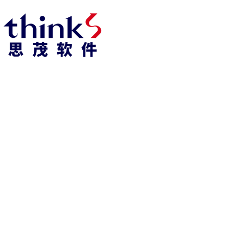
凯发k8官方网娱乐官方首页 home
产品 products
abaqus
cst
xflow
资 讯 中 心
powerflow
catia
fe-safe
isight
tosca
simpack
方案 solution
汽车交通
高科技
新能源
土木建筑
生命科学
工业设备
能源材料
服务 service
体验培训
资料获取
索取报价
资讯 information
abaqus