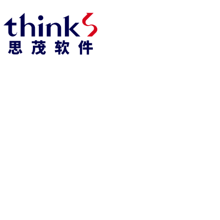
凯发k8官方网娱乐官方首页 home
产品 products
abaqus
cst
xflow
资 讯 中 心
powerflow
catia
fe-safe
isight
tosca
simpack
方案 solution
汽车交通
高科技
新能源
土木建筑
生命科学
工业设备
能源材料
服务 service
体验培训
资料获取
索取报价
资讯 information
abaqus