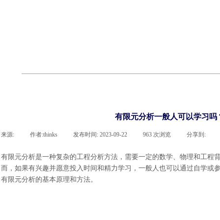
cst
有限元知识
行业资讯
客户案例
关于 thinks
联系凯发网站
企业荣誉
cst技术文章
abaqus技术文章
行业资讯
有限元知识
客户案例
有限元分析一般人可以学习吗
来源:
|
作者:
thinks
|
发布时间:
2023-09-22
|
963
次浏览
|
分享到:
有限元分析是一种复杂的工程分析方法，需要一定的数学、物理和工程
而，如果有兴趣并愿意投入时间和精力学习，一般人也可以通过自学或
有限元分析的基本原理和方法。