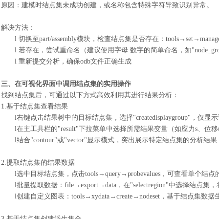
原因：建模时结点集未成功创建，或名称包含特殊字符导致识别异常。
解决方法：
l
切换至
part/assembly模块，检查结点集是否存在：tools→set→manag
l
若存在，尝试重命名（建议使用字母
数字的简单命名，如"node_gro
l
重新提交分析，确保
odb文件正确生成
三、在可视化界面中调用结点集的实用操作
找到结点集后，可通过以下方式高效利用其进行结果分析：
1.基于结点集查看结果
l
右键点击结果树中的目标结点集，选择
"createdisplaygroup
l
在主工具栏的
"result"下拉菜单中选择所需结果变量（如应力s、
l
结合
"contour"或"vector"显示模式，突出展示特定结点集的分析结果
2.提取结点集的结果数据
l
选中目标结点集，点击
tools→query→probevalues，可查看单个
l
批量提取数据：
file→export→data，在"selectregion"中选择结
l
创建自定义图表：
tools→xydata→create→nodeset，基于
3.基于结点集创建派生集合