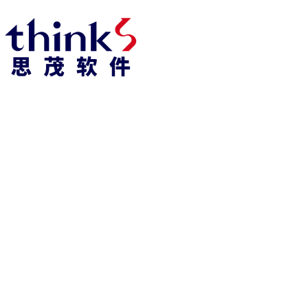
凯发k8官方网娱乐官方首页 home
产品 products
abaqus
cst
xflow
资 讯 中 心
powerflow
catia
fe-safe
isight
tosca
simpack
方案 solution
汽车交通
高科技
新能源
土木建筑
生命科学
工业设备
能源材料
服务 service
体验培训
资料获取
索取报价
资讯 information
abaqus