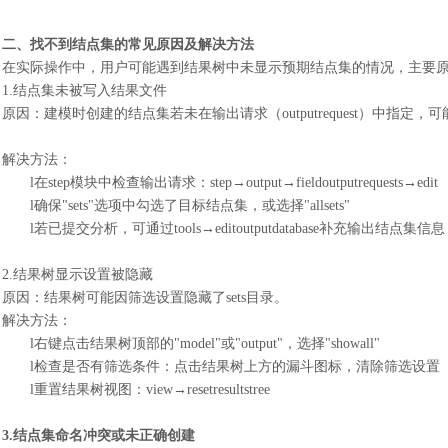
二、找不到结点集的常见原因及解决方法
在实际操作中，用户可能遇到结果树中未显示预期结点集的情况，主要
1.结点集未被写入结果文件
原因：建模时创建的结点集若未在输出请求（
outputrequest）中指
解决方法：
l
在
step模块中检查输出请求：step→output→fieldoutputrequests→edit
l
确保
"sets"选项中勾选了目标结点集，或选择"allsets"
l
若已提交分析，可通过
tools→editoutputdatabase补充输出结点集信息
2.结果树显示设置被隐藏
原因：结果树可能因筛选设置隐藏了
sets目录。
解决方法：
l
右键点击结果树顶部的
"model"或"output"，选择"showall"
l
检查是否有筛选条件：点击结果树上方的漏斗图标，清除筛选设置
l
重置结果树视图：
view→resetresultstree
3.结点集命名冲突或未正确创建