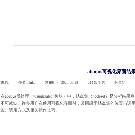
cst
有限元知识
行业资讯
客户案例
关于 thinks
联系凯发网站
企业荣誉
cst技术文章
abaqus技术文章
行业资讯
有限元知识
客户案例
abaqus可视化界面
来源:
|
作者:
thinks
|
发布时间:
2025-09-28
|
214
次浏览
|
分享到:
在
abaqus后处理（visualization模块）中，结点集（nodese
不可或缺。许多用户在使用可视化界面时，常困惑于结点集的位置与调用方法。本
置、调用方式及相关操作技巧。