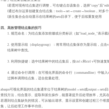
l
若需对现有结点集进行调整，可右键点击该集合，选择
"copy"后"
l
通过布尔运算创建复合结点集：
tools→set→create→boole
l
派生集合会自动显示在结果树的
sets目录下，便于后续重复使用
四、高效管理结点集的技巧
1.
规范命名：为结点集添加前缀或分类标识（如
"load_node_
2.
使用显示组（
displaygroup）：将常用结点集保存为显示组，点击v
结果树中查找。
3.
利用快捷键：选中结果树中的结点集后，按
ctrl c和ctrl v
4.
通过命令行调用：在可视化界面的命令行（
commandline）中输入nodes
过脚本调用结点集，适合批量处理。
abaqus可视化界面的结点集通常位于结果树的model→sets或outp
查找方法，结合显示、提取和派生操作，能显著提升后处理效率，尤其
若遇到结点集缺失的情况，可从输出请求、显示设置和创建过程三个维
集，让后处理工作事半功倍。