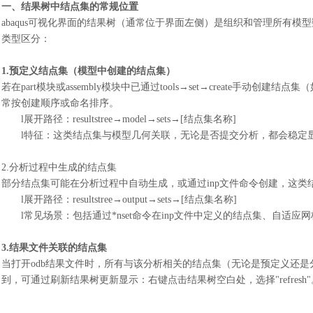
一、结果树中结点集的常规位置
abaqus可视化界面的结果树（通常位于界面左侧）是组织和管理所有
类型区分：
1.预定义结点集（模型中创建的结点集）
若在
part模块或assembly模块中已通过tools→set→create手动创建结
常按创建顺序或命名排序。
l
展开路径：
resultstree→model→sets→[结点集名称]
l
特征：这类结点集与模型几何关联，无论是否提交分析，都会稳定
2.分析过程中生成的结点集
部分结点集可能在分析过程中自动生成，或通过
inp文件命令创建，这类结
l
展开路径：
resultstree→output→sets→[结点集名称]
l
常见场景：包括通过
*nset命令在inp文件中定义的结点集、自适
3.结果文件关联的结点集
当打开
odb结果文件时，所有与该分析相关的结点集（无论是预定义还
到，可通过刷新结果树更新显示：右键点击结果树空白处，选择"refresh"