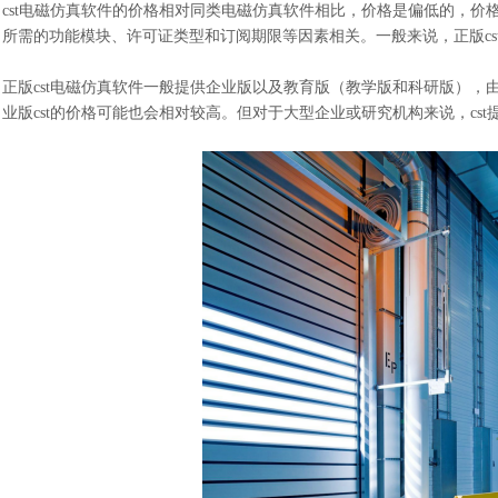
cst电磁仿真软件的价格相对
同类电磁仿真软件相比，价格是偏低的
，
价
所需的功能模块、许可证类型和订阅期限等因素
相关
。一般来说，
正版
c
正版
cst电磁仿真软件一般提供企业版以及教育版（教学版和科研版）
，
业版
cst的价格可能
也会
相对较高
。
但对于大型企业或研究机构来说，
c