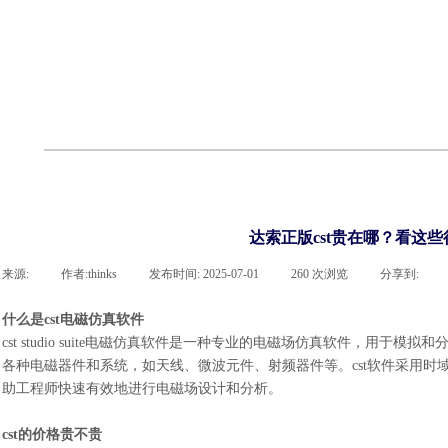
cst
有限元知识
行业资讯
客户案例
关于 thinks
联系凯发网站
企业荣誉
cst技术文章
abaqus技术文章
行业资讯
有限元知识
客户案例
达索正版cst贵在哪？看这
来源:
|
作者:
thinks
|
发布时间:
2025-07-01
|
260
次浏览
|
分享到:
什么是
cst电磁仿真软件
cst studio suite电磁仿真软件是一种专业的电磁场仿真软件，用
各种电磁器件和系统，如天线、微波元件、射频器件等。cst软件采用
助工程师快速有效地进行电磁场设计和分析。
cst的价格贵不贵