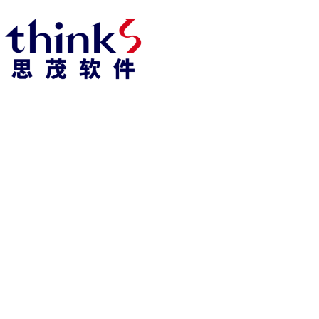
凯发k8官方网娱乐官方首页 home
产品 products
abaqus
cst
xflow
资 讯 中 心
powerflow
catia
fe-safe
isight
tosca
simpack
方案 solution
汽车交通
高科技
新能源
土木建筑
生命科学
工业设备
能源材料
服务 service
体验培训
资料获取
索取报价
资讯 information
abaqus