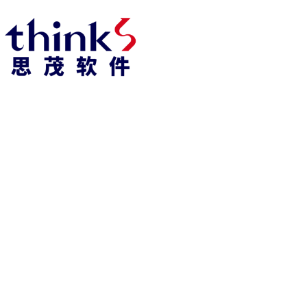
凯发k8官方网娱乐官方首页 home
产品 products
abaqus
cst
xflow
资 讯 中 心
powerflow
catia
fe-safe
isight
tosca
simpack
方案 solution
汽车交通
高科技
新能源
土木建筑
生命科学
工业设备
能源材料
服务 service
体验培训
资料获取
索取报价
资讯 information
abaqus