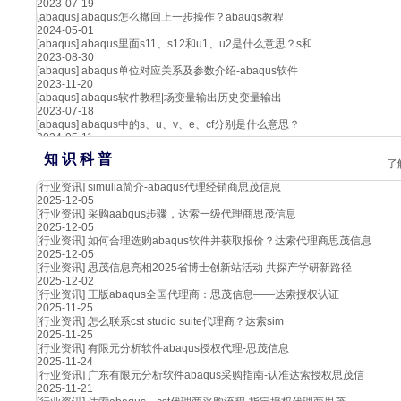
2023-07-19
[abaqus]
abaqus怎么撤回上一步操作？abauqs教程
2024-05-01
[abaqus]
abaqus里面s11、s12和u1、u2是什么意思？s和
2023-08-30
[abaqus]
abaqus单位对应关系及参数介绍-abaqus软件
2023-11-20
[abaqus]
abaqus软件教程|场变量输出历史变量输出
2023-07-18
[abaqus]
abaqus中的s、u、v、e、cf分别是什么意思？
2024-05-11
知 识 科 普
了
[行业资讯]
simulia简介-abaqus代理经销商思茂信息
2025-12-05
[行业资讯]
采购aabqus步骤，达索一级代理商思茂信息
2025-12-05
[行业资讯]
如何合理选购abaqus软件并获取报价？达索代理商思茂信息
2025-12-05
[行业资讯]
思茂信息亮相2025省博士创新站活动 共探产学研新路径
2025-12-02
[行业资讯]
正版abaqus全国代理商：思茂信息——达索授权认证
2025-11-25
[行业资讯]
怎么联系cst studio suite代理商？达索sim
2025-11-25
[行业资讯]
有限元分析软件abaqus授权代理-思茂信息
2025-11-24
[行业资讯]
广东有限元分析软件abaqus采购指南-认准达索授权思茂信
2025-11-21