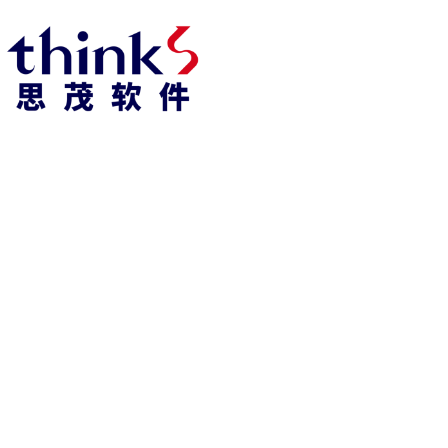
凯发k8官方网娱乐官方首页 home
产品 products
abaqus
cst
xflow
资 讯 中 心
powerflow
catia
fe-safe
isight
tosca
simpack
方案 solution
汽车交通
高科技
新能源
土木建筑
生命科学
工业设备
能源材料
服务 service
体验培训
资料获取
索取报价
资讯 information
abaqus