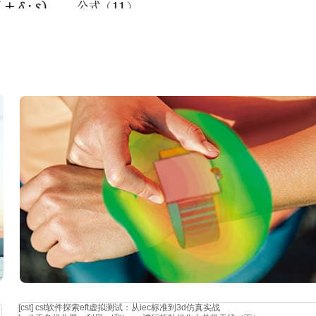
元数为
20592，节点数为25602。采用刚性面压在弹簧上平面来模拟弹簧工
应的位移边界条件，刚性面与弹簧上平面之间定义接触关系，通过刚性面
[cst]
cst软件探索eft虚拟测试：从iec标准到3d仿真实战