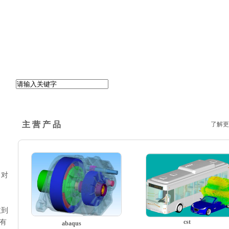
主 营 产 品
了解更
，对
收到
有
cst
abaqus