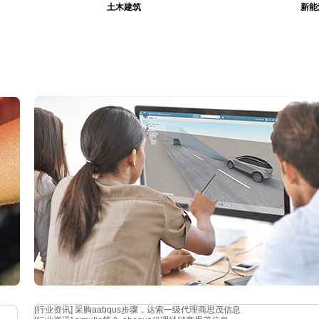
土木建筑
新能
作过
对弹
[行业资讯]
采购aabqus步骤，达索一级代理商思茂信息