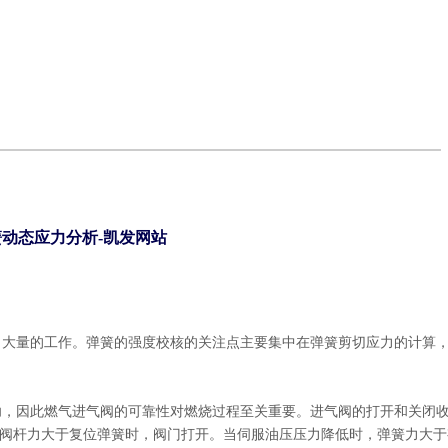
动态应力分析-凯发网站
了大量的工作。弹簧的强度校核的关注点主要集中在弹簧剪切应力的计算
功，因此燃气进气阀的可靠性对燃烧过程至关重要。进气阀的打开和关闭
动阀杆力大于复位弹簧时，阀门打开。当伺服油压压力降低时，弹簧力大于