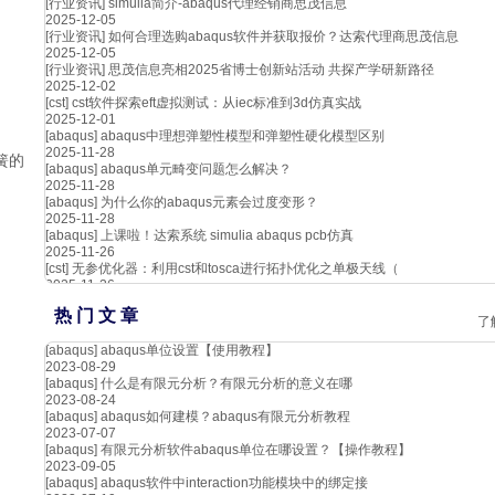
[行业资讯]
simulia简介-abaqus代理经销商思茂信息
2025-12-05
[行业资讯]
如何合理选购abaqus软件并获取报价？达索代理商思茂信息
2025-12-05
[行业资讯]
思茂信息亮相2025省博士创新站活动 共探产学研新路径
2025-12-02
[cst]
cst软件探索eft虚拟测试：从iec标准到3d仿真实战
2025-12-01
[abaqus]
abaqus中理想弹塑性模型和弹塑性硬化模型区别
2025-11-28
簧的
[abaqus]
abaqus单元畸变问题怎么解决？
2025-11-28
[abaqus]
为什么你的abaqus元素会过度变形？
2025-11-28
[abaqus]
上课啦！达索系统 simulia abaqus pcb仿真
2025-11-26
[cst]
无参优化器：利用cst和tosca进行拓扑优化之单极天线（
2025-11-26
热 门 文 章
了
[abaqus]
abaqus单位设置【使用教程】
2023-08-29
[abaqus]
什么是有限元分析？有限元分析的意义在哪
2023-08-24
[abaqus]
abaqus如何建模？abaqus有限元分析教程
2023-07-07
[abaqus]
有限元分析软件abaqus单位在哪设置？【操作教程】
2023-09-05
[abaqus]
abaqus软件中interaction功能模块中的绑定接