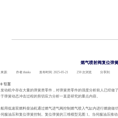
cst
有限元知识
行业资讯
客户案例
关于 thinks
联系凯发网站
企业荣誉
cst技术文章
abaqus技术文章
行业资讯
有限元知识
客户案例
燃气喷射阀复位弹簧
来源:
|
作者:
thinks
|
发布时间:
2025-05-21
|
259
次浏览
|
分享到:
0 引言
发动机中存在大量的弹簧类零件，对弹簧类零件的强度分析前人已经做
于弹簧动态冲击过程的剪切应力分析一直是研究的重点内容。
船用低速双燃料柴油机通过燃气进气阀控制燃气喷入气缸内进行燃烧做
伺服油压和复位弹簧控制。复位弹簧的三维模型见图
1。当伺服油压推