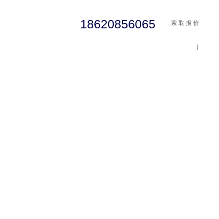
18620856065
索 取 报 价
|
cst
abaqus
行业资讯
有限元知识
客户案例