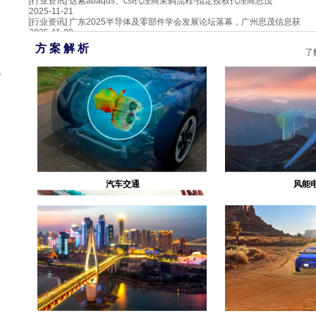
[行业资讯]
达索abaqus、cst代理商采购流程-指定授权代理商思茂
2025-11-21
[行业资讯]
广东2025半导体及零部件学会发展论坛落幕，广州思茂信息获
2025-11-20
方 案 解 析
了
。
汽车交通
风能
生物医疗