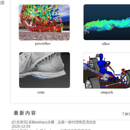
刚度
powerflow
xflow
catia
simpack
最 新 内 容
了解
[行业资讯]
采购aabqus步骤，达索一级代理商思茂信息
2025-12-05