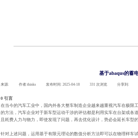
cst
有限元知识
行业资讯
客户案例
关于 thinks
联系凯发网站
企业荣誉
cst技术文章
abaqus技术文章
行业资讯
有限元知识
客户案例
基于abaqus的
来源:
|
作者:
thinks
|
发布时间:
2025-04-18
|
331
次浏览
|
分享到:
0 引言
在当今的汽车工业中，国内外各大整车制造企业越来越重视汽车在极限
的方法，汽车企业对于新车型运动干涉的评估都是利用实车在台架或各
且耗费人力与物力，即使发现了问题，再去优化设计，势必会延长车型
针对上述问题，运用基于有限元理论的数值分析方法即可以在物理样车