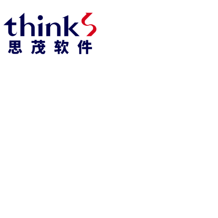
凯发k8官方网娱乐官方首页 home
产品 products
abaqus
cst
xflow
资 讯 中 心
powerflow
catia
fe-safe
isight
tosca
simpack
方案 solution
汽车交通
高科技
新能源
土木建筑
生命科学
工业设备
能源材料
服务 service
体验培训
资料获取
索取报价
资讯 information
abaqus