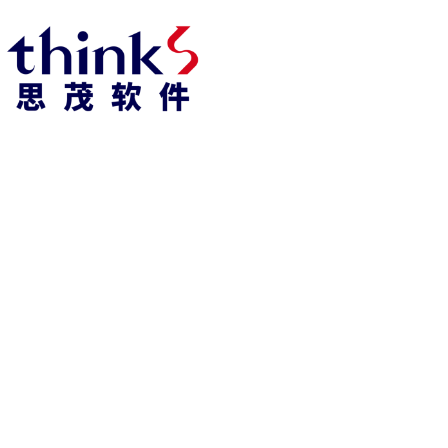
凯发k8官方网娱乐官方首页 home
产品 products
abaqus
cst
xflow
资 讯 中 心
powerflow
catia
fe-safe
isight
tosca
simpack
方案 solution
汽车交通
高科技
新能源
土木建筑
生命科学
工业设备
能源材料
服务 service
体验培训
资料获取
索取报价
资讯 information
abaqus