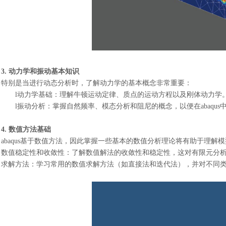
3. 动力学和振动基本知识
特别是当进行动态分析时，了解动力学的基本概念非常重要：
l
动力学基础：理解牛顿运动定律、质点的运动方程以及刚体动力学
l
振动分析：掌握自然频率、模态分析和阻尼的概念，以便在
abaq
4. 数值方法基础
abaqus基于数值方法，因此掌握一些基本的数值分析理论将有助于理解
数值稳定性和收敛性：了解数值解法的收敛性和稳定性，这对有限元分
求解方法：学习常用的数值求解方法（如直接法和迭代法），并对不同