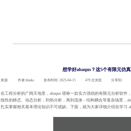
cst
有限元知识
行业资讯
客户案例
关于 thinks
联系凯发网站
企业荣誉
cst技术文章
abaqus技术文章
行业资讯
有限元知识
客户案例
想学好abaqus？这5个有限元
来源:
|
作者:
thinks
|
发布时间:
2025-04-15
|
479
次浏览
|
分享到:
在工程分析的广阔天地里，abaqus 堪称一款实力强劲的有限元分析
线性的静态、动态分析，到热分析，再到流体 - 结构耦合等复杂场景，abaq
扎实掌握相关基本理论知识不可或缺。下面，就为大家详细介绍在学习 aba