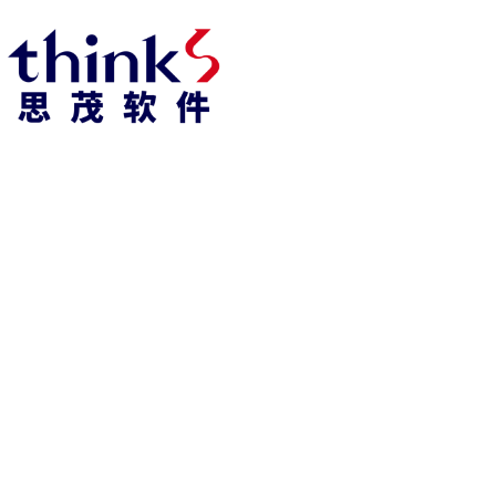
凯发k8官方网娱乐官方首页 home
产品 products
abaqus
cst
xflow
资 讯 中 心
powerflow
catia
fe-safe
isight
tosca
simpack
方案 solution
汽车交通
高科技
新能源
土木建筑
生命科学
工业设备
能源材料
服务 service
体验培训
资料获取
索取报价
资讯 information
abaqus