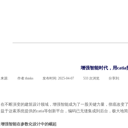
cst
有限元知识
行业资讯
客户案例
关于 thinks
联系凯发网站
企业荣誉
cst技术文章
abaqus技术文章
行业资讯
有限元知识
客户案例
增强智能时代，用cati
来源:
|
作者:
thinks
|
发布时间:
2025-04-07
|
533
次浏览
|
分享到:
在不断演变的建筑设计领域，增强智能成为了一股关键力量，彻底改变
益于达索系统提供的
catia等创新平台，编码已无缝集成到后台，极大
增强智能在参数化设计中的崛起