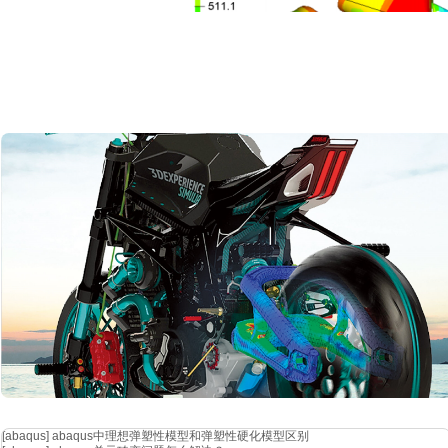
图
3. 
3. 热模态分析
3.1 模态分析理论及提取方法
多自由度系统的振动微分方程
[3]为
[abaqus]
abaqus中理想弹塑性模型和弹塑性硬化模型区别