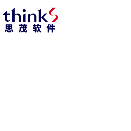
凯发k8官方网娱乐官方首页 home
产品 products
abaqus
cst
xflow
资 讯 中 心
powerflow
catia
fe-safe
isight
tosca
simpack
方案 solution
汽车交通
高科技
新能源
土木建筑
生命科学
工业设备
能源材料
服务 service
体验培训
资料获取
索取报价
资讯 information
abaqus