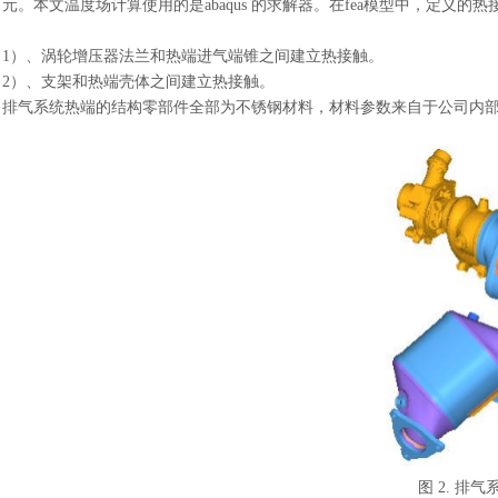
元。本文温度场计算使用的是abaqus 的求解器。在fea模型中，定义的
1）、涡轮增压器法兰和热端进气端锥之间建立热接触。
2）、支架和热端壳体之间建立热接触。
排气系统热端的结构零部件全部为不锈钢材料，材料参数来自于公司内
图
2. 排气