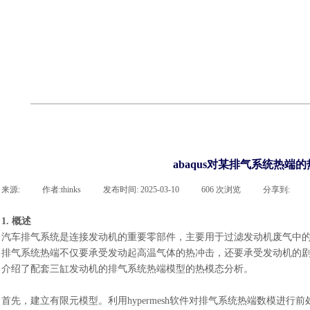
cst
有限元知识
行业资讯
客户案例
关于 thinks
联系凯发网站
企业荣誉
cst技术文章
abaqus技术文章
行业资讯
有限元知识
客户案例
abaqus对某排气系统热端
来源:
|
作者:
thinks
|
发布时间:
2025-03-10
|
606
次浏览
|
分享到:
1. 概述
汽车排气系统是连接发动机的重要零部件，主要用于过滤发动机废气中
排气系统热端不仅要承受发动起高温气体的热冲击，还要承受发动机的
介绍了配套三缸发动机的排气系统热端模型的热模态分析。
首先，建立有限元模型。利用
hypermesh软件对排气系统热端数模进行前