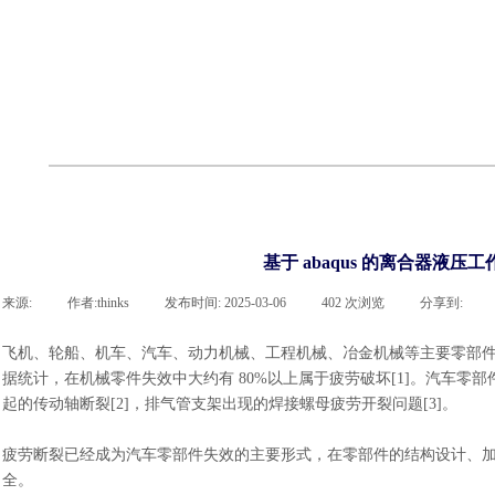
cst
有限元知识
行业资讯
客户案例
关于 thinks
联系凯发网站
企业荣誉
cst技术文章
abaqus技术文章
行业资讯
有限元知识
客户案例
基于 abaqus 的离合器液
来源:
|
作者:
thinks
|
发布时间:
2025-03-06
|
402
次浏览
|
分享到:
飞机、轮船、机车、汽车、动力机械、工程机械、冶金机械等主要零部
据统计，在机械零件失效中大约有
80%以上属于疲劳破坏[1]。汽车零
起的传动轴断裂[2]，排气管支架出现的焊接螺母疲劳开裂问题[3]。
疲劳断裂已经成为汽车零部件失效的主要形式，在零部件的结构设计、
全。