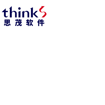
凯发k8官方网娱乐官方首页 home
产品 products
abaqus
cst
xflow
资 讯 中 心
powerflow
catia
fe-safe
isight
tosca
simpack
方案 solution
汽车交通
高科技
新能源
土木建筑
生命科学
工业设备
能源材料
服务 service
体验培训
资料获取
索取报价
资讯 information
abaqus