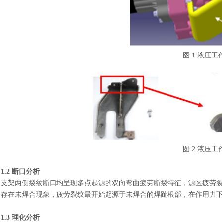
图
1 液压
图
2 液压
1.2 断口分析
支架两侧裂纹断口均呈现多点起源的双向弯曲疲劳断裂特征，源区疲劳
存在未焊合现象，疲劳裂纹最开始起源于未焊合的焊趾根部，在作用力
1.3 理化分析