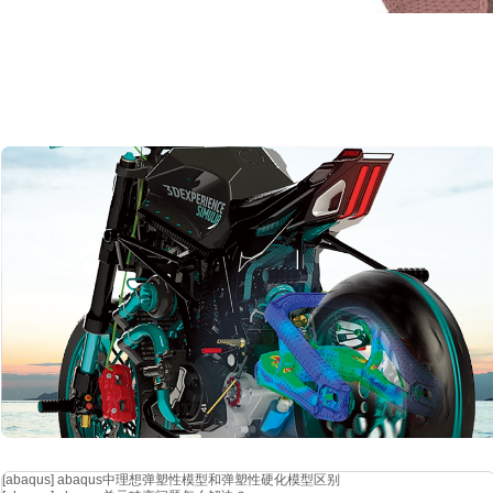
(b) 断
支架通过两个
m8 螺栓固定在变速箱上，定义螺帽与支架，支架与变速箱
内表面之间为绑定约束。支架的工作过程如 1.1 节所述，其载荷主要来
计算得来。载荷沿液压工作缸支架与液压工作缸接触面法线方
向。
fb*l
（其中
fb 为支架所受推力，lb 为液压工作缸长度，fk 为离合器分离
支架的静强度计算结果如图
4 所示，中间焊接加固板上端顶点处 mises 应
件 basic 模块对支架加载 750n 和卸载 750n 两个工况的静强度
板上端顶点处疲劳安全系数最小值为 0.38，远低于限值 1.1。该分
[abaqus]
abaqus中理想弹塑性模型和弹塑性硬化模型区别