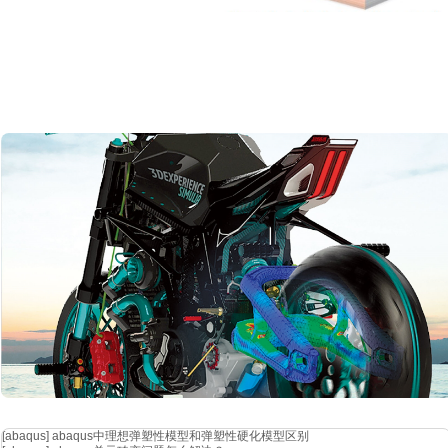
电池的设计是为了以便携式的方式存储高能量密度
,例如在智能手机或电
渗透。电池需要抵御这些危险--如果失败,就应该安全地失效。
模拟可以在虚拟环境中安全地复制危险的现实世界场景。可以研究钉子
使电池具有更长的寿命和可靠性
,成为更好的投资
随着时间的推移
(历法)和反复使用(循环老化)电池。例如,当电池无法
费对电动车的成本影响很大,而电池老化是电动车迅速折旧和所有权增加
管理人员更有吸引力的投资。
电池工程凯发网站的解决方案
3d 经验平台为模拟这些老化过程提供了全
[abaqus]
abaqus中理想弹塑性模型和弹塑性硬化模型区别