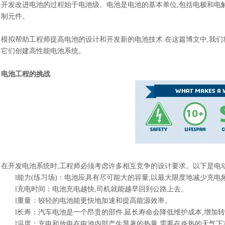
开发改进电池的过程始于电池级。电池是电池的基本单位
,包括电极和电
制元件。
模拟帮助工程师提高电池的设计和开发新的电池技术
.在这篇博文中,我
它们创建高性能电池系统。
电池工程的挑战
在开发电池系统时
,工程师必须考虑许多相互竞争的设计要求。以下是电
l
能力
(练习场)
：
电池应具有尽可能大的容量
,以最大限度地减少充电
l
充电时间
：
电池充电越快
,司机就能越早回到公路上去。
l
重量
：
较轻的电池能更快地加速和提高能源效率。
l
长寿
：
汽车电池是一个昂贵的部件
.延长寿命会降低维护成本,增加
l
温度
：
充电和放电在电池内部产生显著的热量
,需要在炎热的天气下