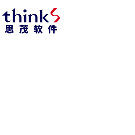
凯发k8官方网娱乐官方首页 home
产品 products
abaqus
cst
xflow
资 讯 中 心
powerflow
catia
fe-safe
isight
tosca
simpack
方案 solution
汽车交通
高科技
新能源
土木建筑
生命科学
工业设备
能源材料
服务 service
体验培训
资料获取
索取报价
资讯 information
abaqus