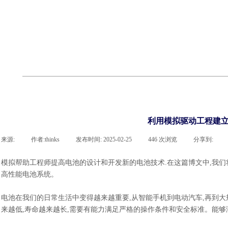
cst
有限元知识
行业资讯
客户案例
关于 thinks
联系凯发网站
企业荣誉
cst技术文章
abaqus技术文章
行业资讯
有限元知识
客户案例
利用模拟驱动工程建立
来源:
|
作者:
thinks
|
发布时间:
2025-02-25
|
446
次浏览
|
分享到:
模拟帮助工程师提高电池的设计和开发新的电池技术
.在这篇博文中,我们
高性能电池系统。
电池在我们的日常生活中变得越来越重要
,从智能手机到电动汽车,再到
来越低,寿命越来越长,需要有能力满足严格的操作条件和安全标准。能