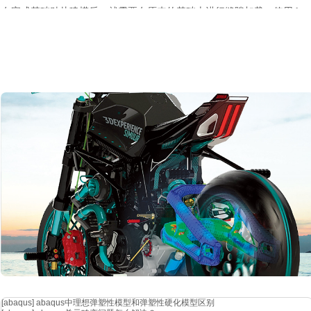
在完成基础贴片建模后，就需要在原来的基础上进行缝隙加载。使用
lo
的缝隙。然后再通过选中上边沿的中点，通过 brick 操作和布尔操作，在
终生成如图 3-2 所示的贴片图样。
图
3-2. 
对于馈电线，首先通过
cst 工具自带的 marcos 中 calculate 的 
之后通过局部坐标系 wcs 的操作和布尔操作将生成的 brick 相加在一起
[abaqus]
abaqus中理想弹塑性模型和弹塑性硬化模型区别