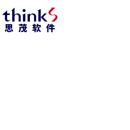
凯发k8官方网娱乐官方首页 home
产品 products
abaqus
cst
xflow
资 讯 中 心
powerflow
catia
fe-safe
isight
tosca
simpack
方案 solution
汽车交通
高科技
新能源
土木建筑
生命科学
工业设备
能源材料
服务 service
体验培训
资料获取
索取报价
资讯 information
abaqus