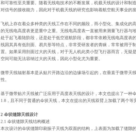
和可靠性至关重要。随着无线电技术的不断发展，机载天线的设计和制
对信号的接收能力，因此对于机载天线的研究也影响着航空航天事业的
飞机上存在着众多种类的天线工作在不同的频段，而小型化、集成化的
的无线电高度表更是重中之重。无线电高度表一直被用来测量飞行器与
处于起飞着陆阶段，还是处于低空巡航阶段，都非常依赖无线电高度表
线因其具有低剖面、易共形等特点，非常受研发者的青睐，常常被用于
置。如果采用剖面过大的天线，对于无人机此类小型飞行器而言，无疑
空间可能无法容纳过大的天线，因此小型化尤为重要。
微带天线辐射基本是从贴片开路边沿的边缘场引起的，在垂直于微带天
性。
基于微带贴片天线被广泛应用于高度表天线的设计，本文也提出了一种
1.8，且不同于普通的伞状天线，本文在提出的天线双臂上加载了两个
2 伞状缝隙天线设计
2.1 伞状缝隙天线结构概述
本次设计的伞状缝隙印刷振子天线为双面的结构，上表面为加载了缝隙