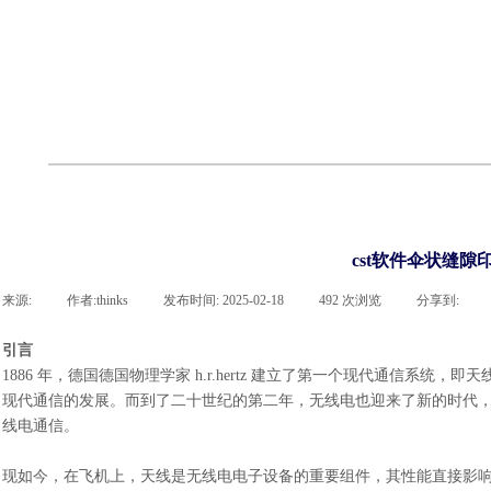
cst
有限元知识
行业资讯
客户案例
关于 thinks
联系凯发网站
企业荣誉
cst技术文章
abaqus技术文章
行业资讯
有限元知识
客户案例
cst软件伞状缝隙
来源:
|
作者:
thinks
|
发布时间:
2025-02-18
|
492
次浏览
|
分享到:
引言
1886 年，德国德国物理学家 h.r.hertz 建立了第一个现代通信系
现代通信的发展。而到了二十世纪的第二年，无线电也迎来了新的时代，意大利
线电通信。
现如今，在飞机上，天线是无线电电子设备的重要组件，其性能直接影