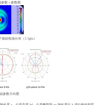
础参数 s 参数图
子激励电场分布（3.5ghz）
基础参数方向图
 轴长度 a、介质高度 hd、介质椭圆面 yx 轴长度比 k 进行修改探究。