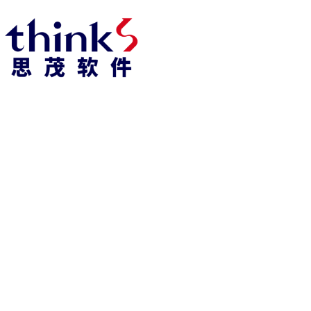
凯发k8官方网娱乐官方首页 home
产品 products
abaqus
cst
xflow
资 讯 中 心
powerflow
catia
fe-safe
isight
tosca
simpack
方案 solution
汽车交通
高科技
新能源
土木建筑
生命科学
工业设备
能源材料
服务 service
体验培训
资料获取
索取报价
资讯 information
abaqus