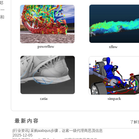
郑
第一
状和
powerflow
xflow
catia
simpack
最 新 内 容
了解
[行业资讯]
采购aabqus步骤，达索一级代理商思茂信息
2025-12-05