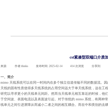
cst
有限元知识
行业资讯
客户案例
关于 thinks
联系凯发网站
企业荣誉
cst技术文章
abaqus技术文章
行业资讯
有限元知识
客户案例
cst紧凑型双端口介质
来源:
|
作者:
thinks
|
发布时间:
2025-02-14
|
414
次浏览
|
分享到:
一、简介
mimo 天线系统可以在同一时间内在多个独立信道传输不同的数据流。
天线的固有性质使得多天线系统的占用空间远大于单天线系统，这在工
研究以寻求更小的天线单元间距。然而当天线单元相互靠近的时候，他们之
于空间波、表面电流以及表面波引起。对于传统的 mimo 系统，有两
线单元之间引进屏障从而减小二者之间的相互耦合。而在中和类别的去