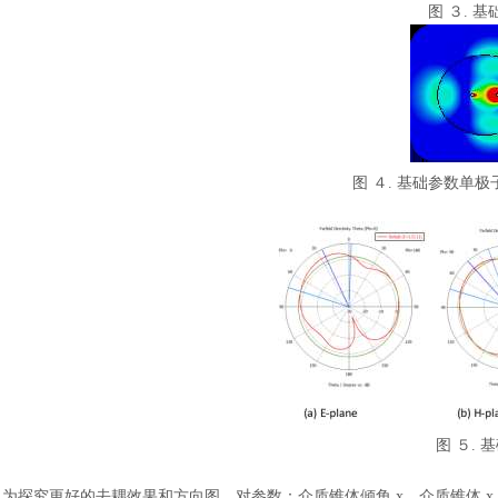
图
３
. 基
图
４
. 基础参数单极
图
５
. 
为探究更好的去耦效果和方向图，对参数：介质锥体倾角
x、介质锥体 x