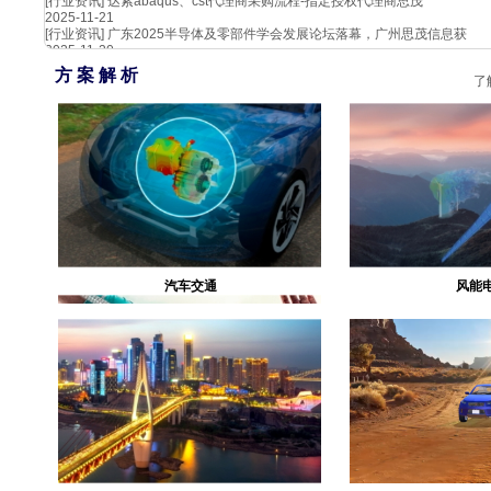
[行业资讯]
达索abaqus、cst代理商采购流程-指定授权代理商思茂
2025-11-21
[行业资讯]
广东2025半导体及零部件学会发展论坛落幕，广州思茂信息获
2025-11-20
方 案 解 析
了
汽车交通
风能
生物医疗