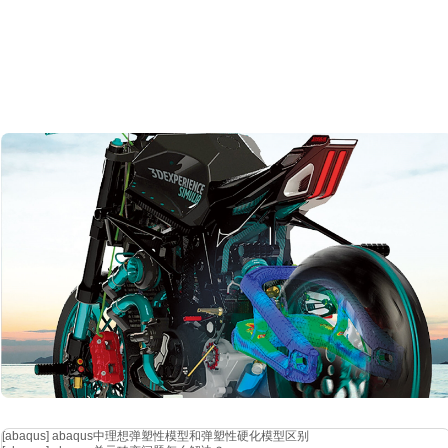
图
８
. 
图
９
. 4
[abaqus]
abaqus中理想弹塑性模型和弹塑性硬化模型区别