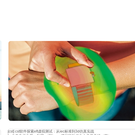
20°倾角方向图
0°倾角 s 参数图
[cst]
cst软件探索eft虚拟测试：从iec标准到3d仿真实战