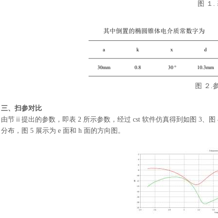
图
１
图
２
.
三、扫参对比
由节
ⅱ提出的参数，即表 2 所示参数，经过 cst 软件仿真得到如图 3、图 
分布，图 5 展示为 e 面和 h 面的方向图。