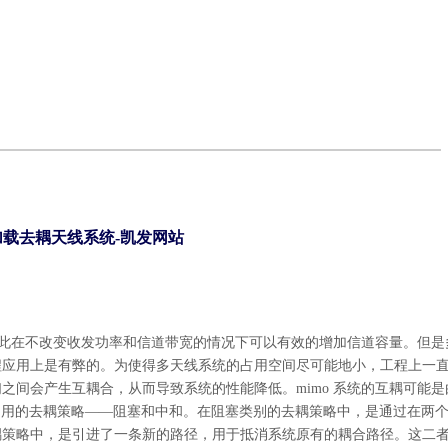
加载去耦天线系统-凯发网站
因此在不改变收发功率和信道带宽的情况下可以有效的增加信道容量。但是
程应用上是有弊的。为使得多天线系统的占用空间尽可能地小，工程上一
间会产生互耦合，从而导致系统的性能降低。mimo 系统的互耦可能是
种常用的去耦策略——阻塞和中和。在阻塞类别的去耦策略中，是通过在两
耦策略中，是引进了一条新的路径，用于抵消系统原有的耦合路径。这二