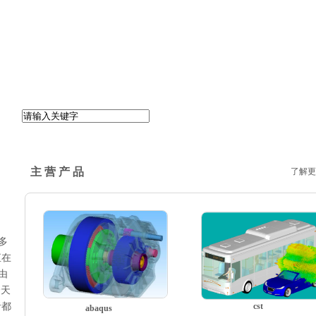
主 营 产 品
了解更
多
直在
由
个天
者都
cst
abaqus