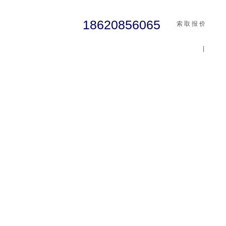
18620856065
索 取 报 价
|
cst
abaqus
行业资讯
有限元知识
客户案例