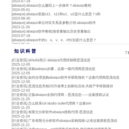
2023-07-19
[abaqus]
abaqus怎么撤回上一步操作？abauqs教程
2024-05-01
[abaqus]
abaqus里面s11、s12和u1、u2是什么意思？s和
2023-08-30
[abaqus]
abaqus单位对应关系及参数介绍-abaqus软件
2023-11-20
[abaqus]
abaqus软件教程|场变量输出历史变量输出
2023-07-18
[abaqus]
abaqus中的s、u、v、e、cf分别是什么意思？
2024-05-11
知 识 科 普
了
[行业资讯]
simulia简介-abaqus代理经销商思茂信息
2025-12-05
[行业资讯]
采购aabqus步骤，达索一级代理商思茂信息
2025-12-05
[行业资讯]
如何合理选购abaqus软件并获取报价？达索代理商思茂信息
2025-12-05
[行业资讯]
思茂信息亮相2025省博士创新站活动 共探产学研新路径
2025-12-02
[行业资讯]
正版abaqus全国代理商：思茂信息——达索授权认证
2025-11-25
[行业资讯]
怎么联系cst studio suite代理商？达索sim
2025-11-25
[行业资讯]
有限元分析软件abaqus授权代理-思茂信息
2025-11-24
[行业资讯]
广东有限元分析软件abaqus采购指南-认准达索授权思茂信
2025-11-21