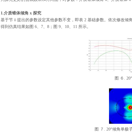
1.介质锥体倾角 x 探究
基于节
ⅱ提出的参数设定其他参数不变，即表 2 基础参数。依次修改倾角 x 为
得到仿真结果如图
6、7、8；图 9、10、11 所示。
图
６
. 2
图
７
. 20°倾角单极