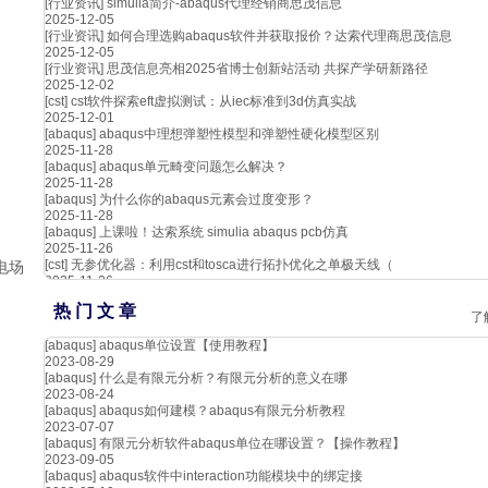
[行业资讯]
simulia简介-abaqus代理经销商思茂信息
2025-12-05
[行业资讯]
如何合理选购abaqus软件并获取报价？达索代理商思茂信息
2025-12-05
[行业资讯]
思茂信息亮相2025省博士创新站活动 共探产学研新路径
2025-12-02
[cst]
cst软件探索eft虚拟测试：从iec标准到3d仿真实战
2025-12-01
[abaqus]
abaqus中理想弹塑性模型和弹塑性硬化模型区别
2025-11-28
[abaqus]
abaqus单元畸变问题怎么解决？
2025-11-28
[abaqus]
为什么你的abaqus元素会过度变形？
2025-11-28
[abaqus]
上课啦！达索系统 simulia abaqus pcb仿真
2025-11-26
[cst]
无参优化器：利用cst和tosca进行拓扑优化之单极天线（
电场
2025-11-26
热 门 文 章
了
[abaqus]
abaqus单位设置【使用教程】
2023-08-29
[abaqus]
什么是有限元分析？有限元分析的意义在哪
2023-08-24
[abaqus]
abaqus如何建模？abaqus有限元分析教程
2023-07-07
[abaqus]
有限元分析软件abaqus单位在哪设置？【操作教程】
2023-09-05
[abaqus]
abaqus软件中interaction功能模块中的绑定接