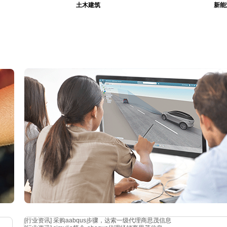
土木建筑
新能
[行业资讯]
采购aabqus步骤，达索一级代理商思茂信息