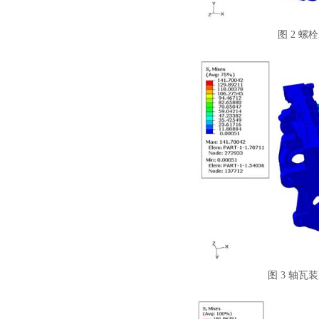
图
2 螺
图
3 轴瓦