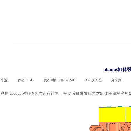
cst
有限元知识
行业资讯
客户案例
关于 thinks
联系凯发网站
企业荣誉
cst技术文章
abaqus技术文章
行业资讯
有限元知识
客户案例
abaqus缸
来源:
|
作者:
thinks
|
发布时间:
2025-02-07
|
387
次浏览
|
分享到:
利用
abaqus 对缸体强度进行计算，主要考察爆发压力对缸体主轴承座局