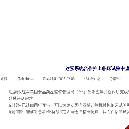
cst
有限元知识
行业资讯
客户案例
关于 thinks
联系凯发网站
企业荣誉
cst技术文章
abaqus技术文章
行业资讯
有限元知识
客户案例
达索系统合作推出临床试验中虚
来源:
|
作者:
thinks
|
发布时间:
2025-02-06
|
463
次浏览
|
分享到:
l
达索系统与美国食品药品监督管理局（
fda）为期五年的合作研究成
器械评估需求
l
该报告已经由同行评审，可以为建立医疗器械计算机模拟临床试验
l
虚拟孪生能够对患者群体的特定方面进行精准仿真，从而在临床试