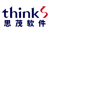
凯发k8官方网娱乐官方首页 home
产品 products
abaqus
cst
xflow
资 讯 中 心
powerflow
catia
fe-safe
isight
tosca
simpack
方案 solution
汽车交通
高科技
新能源
土木建筑
生命科学
工业设备
能源材料
服务 service
体验培训
资料获取
索取报价
资讯 information
abaqus