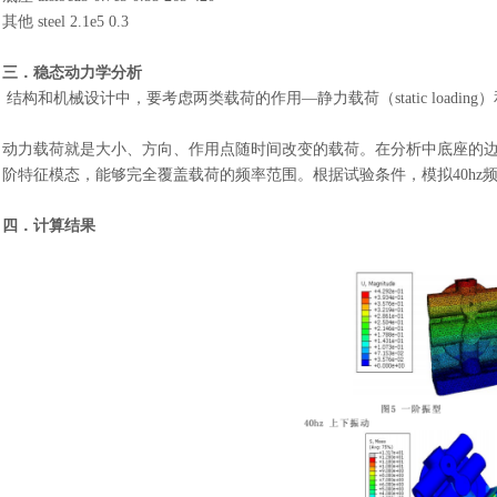
其他
steel 2.1e5 0.3
三．稳态动力学分析
结构和机械设计中，要考虑两类载荷的作用
—静力载荷（static loading）
动力载荷就是大小、方向、作用点随时间改变的载荷。在分析中底座的
阶特征模态，能够完全覆盖载荷的频率范围。根据试验条件，模拟40hz频率振
四．计算结果