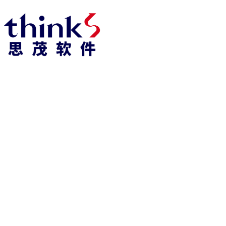
凯发k8官方网娱乐官方首页 home
产品 products
abaqus
cst
xflow
资 讯 中 心
powerflow
catia
fe-safe
isight
tosca
simpack
方案 solution
汽车交通
高科技
新能源
土木建筑
生命科学
工业设备
能源材料
服务 service
体验培训
资料获取
索取报价
资讯 information
abaqus