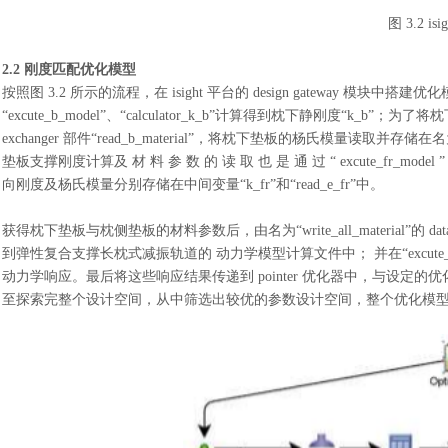
图
3.2 i
2.2 刚度匹配优化模型
按照图
3.2 所示的流程，在 isight 平台的 design gateway 模块中搭
“excute_b_model”、“calculator_k_b”计算得到枕下静刚度“
exchanger 部件“read_b_material”，将枕下垫板的杨氏模量读取
垫板支撑刚度计算及 材 料 参 数 的 读 取 也 是 通 过 “ excute_fr_model ” -
向刚度及杨氏模量分别存储在中间变量“k_fr”和“read_e_fr”中。
获得枕下垫板与枕侧垫板的材料参数后，由名为
“write_all_material
到弹性复合支撑长枕式减振轨道的 动力学模型计算文件中； 并在“excute
动力学响应。最后将这些响应结果传递到 pointer 优化器中，与设
至探索完整个设计空间，从中筛选出较优的参数设计空间，整个优化模