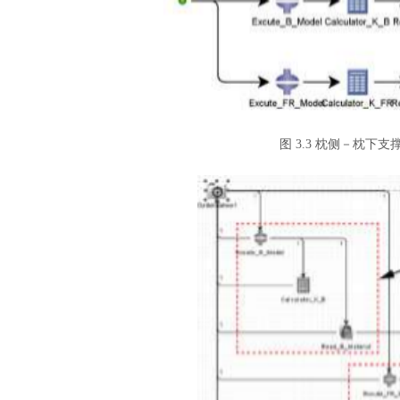
图
3.3 枕侧－枕下支撑