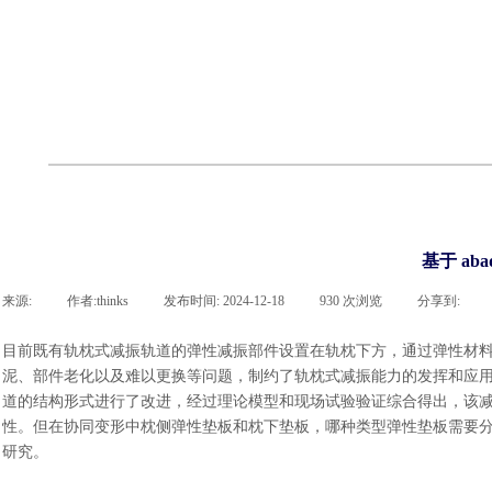
cst
有限元知识
行业资讯
客户案例
关于 thinks
联系凯发网站
企业荣誉
cst技术文章
abaqus技术文章
行业资讯
有限元知识
客户案例
基于 ab
来源:
|
作者:
thinks
|
发布时间:
2024-12-18
|
930
次浏览
|
分享到:
目前既有轨枕式减振轨道的弹性减振部件设置在轨枕下方，通过弹性材
泥、部件老化以及难以更换等问题，制约了轨枕式减振能力的发挥和应
道的结构形式进行了改进，经过理论模型和现场试验验证综合得出，该
性。但在协同变形中枕侧弹性垫板和枕下垫板，哪种类型弹性垫板需要
研究。