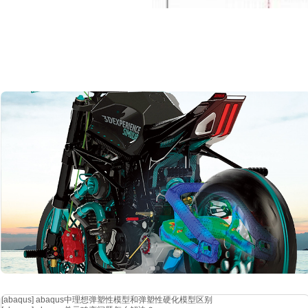
图
3.4 枕侧－枕下支
从图
3.4 所示的数据流传输图中，可以更加直观、清晰地看到整个优
到复合支撑式轨枕动力学的动力学模型中，同时也将它们传递至 point
计算完成后，同样也将轨枕位移、道床振动加速度等动力学响应传递到
2.3 优化参数设计及优化目标
[abaqus]
abaqus中理想弹塑性模型和弹塑性硬化模型区别
本文中对枕下垫板与枕侧垫板竖向支撑刚度的参数选取范围优化探索是