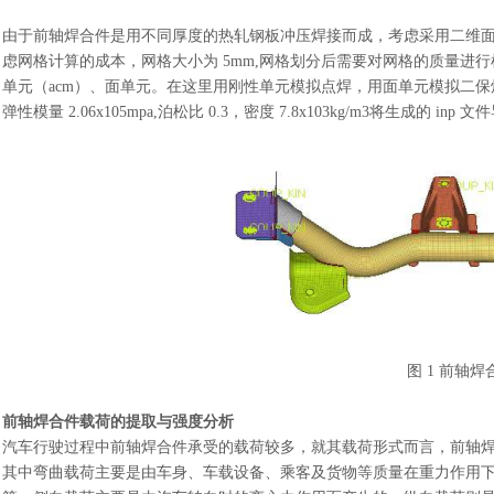
由于前轴焊合件是用不同厚度的热轧钢板冲压焊接而成，考虑采用二维
虑网格计算的成本，网格大小为
5mm,网格划分后需要对网格的质量进行
单元（acm）、面单元。在这里用刚性单元模拟点焊，用面单元模拟二保
弹性模量 2.06x105mpa,泊松比 0.3，密度 7.8x103kg/m3将生成的 inp 文件导
图
1 前轴
前轴焊合件载荷的提取与强度分析
汽车行驶过程中前轴焊合件承受的载荷较多，就其载荷形式而言，前轴
其中弯曲载荷主要是由车身、车载设备、乘客及货物等质量在重力作用