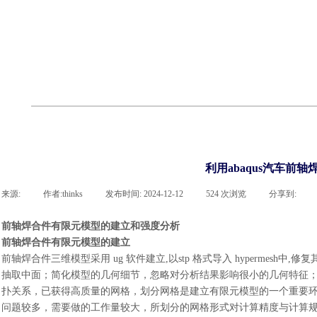
cst
有限元知识
行业资讯
客户案例
关于 thinks
联系凯发网站
企业荣誉
cst技术文章
abaqus技术文章
行业资讯
有限元知识
客户案例
利用abaqus汽车前
来源:
|
作者:
thinks
|
发布时间:
2024-12-12
|
524
次浏览
|
分享到:
前轴焊合件有限元模型的建立和强度分析
前轴焊合件有限元模型的建立
前轴焊合件三维模型采用
ug 软件建立,以stp 格式导入 hypermesh中,
抽取中面；简化模型的几何细节，忽略对分析结果影响很小的几何特征
扑关系，已获得高质量的网格，划分网格是建立有限元模型的一个重要
问题较多，需要做的工作量较大，所划分的网格形式对计算精度与计算