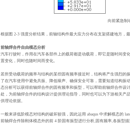
向前紧急制
根据图
2-3 强度分析结果，前轴结构件最大应力分布在支架搭建地方，最大应力为
前轴焊合件自由模态分析
汽车行驶时，作用在汽车各部件上的载荷都是动载荷，即它是随时间变
置变化，同时也随时间而变化。
若所受动载荷的频率与结构的某些固有频率接近时，结构将产生强烈的
了在汽车使用中避免共振、降低噪声、确保安全可靠，需要知道结构振
态分析可以获得前轴焊合件的固有频率和振型，可以帮助前轴焊合件设
处，为前轴焊合件的结构设计提供理论指导，同时也可以为下游相关产
供理论依据。
一般来讲低阶模态对结构的破坏较强，因此运用
abaqus 中求解模态的 lan
前轴焊合件除刚体模态外的前
4 阶固有振型进行分析,固有频率,各振型