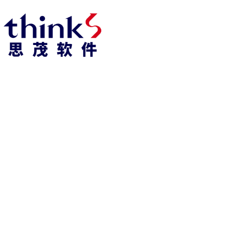
凯发k8官方网娱乐官方首页 home
产品 products
abaqus
cst
xflow
资 讯 中 心
powerflow
catia
fe-safe
isight
tosca
simpack
方案 solution
汽车交通
高科技
新能源
土木建筑
生命科学
工业设备
能源材料
服务 service
体验培训
资料获取
索取报价
资讯 information
abaqus