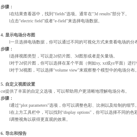
步骤：
l
在结果查看器中，找到
“fields”选项。通常在“3d results”部分下。
l
点击
“electric field”或者“e-field”来选择电场数据。
4. 显示电场分布图
l
一旦选择电场数据，你可以通过不同的可视化方式来查看电场的分
步骤：
l
选择视图类型，可以是
2d切片图、3d图形或者是矢量场。
l
对于
2d切片图，你可以选择在某个平面（例如xy, xz或yz平面）
l
对于
3d视图，可以选择“volume view”来观察整个模型中的电场分布
5. 自定义视图设置
cst提供了丰富的自定义选项，可以帮助用户更清晰地理解电场分布。
步骤：
l
通过
“plot parameters”选项，你可以调整色彩、比例以及绘制的细节
l
在上方工具栏中，可以找到
“display options”，你可以选
l
调整视角以获得更直观的效果。
6. 导出和报告