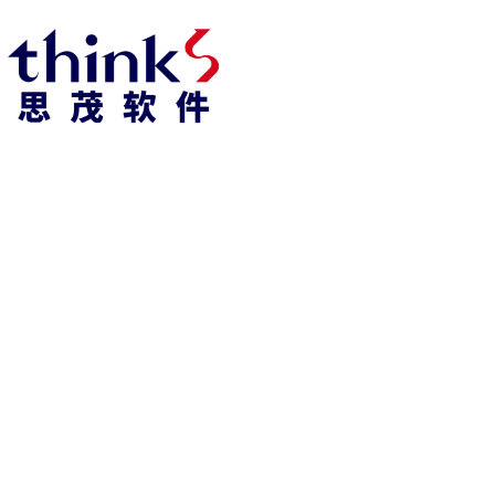
凯发k8官方网娱乐官方首页 home
产品 products
abaqus
cst
xflow
资 讯 中 心
powerflow
catia
fe-safe
isight
tosca
simpack
方案 solution
汽车交通
高科技
新能源
土木建筑
生命科学
工业设备
能源材料
服务 service
体验培训
资料获取
索取报价
资讯 information
abaqus