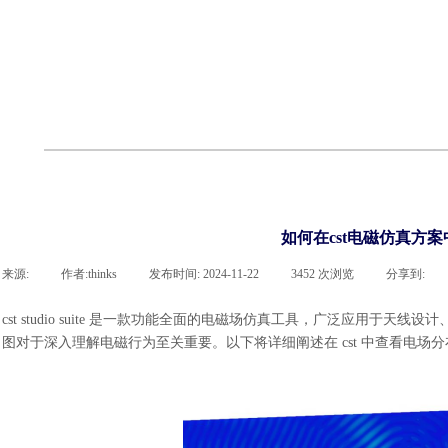
cst
有限元知识
行业资讯
客户案例
关于 thinks
联系凯发网站
企业荣誉
cst技术文章
abaqus技术文章
行业资讯
有限元知识
客户案例
如何在cst电磁仿真方
来源:
|
作者:
thinks
|
发布时间:
2024-11-22
|
3452
次浏览
|
分享到:
cst studio suite 是一款功能全面的电磁场仿真工具，广泛应用
图对于深入理解电磁行为至关重要。以下将详细阐述在 cst 中查看电场