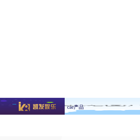
联系凯发网站
企业荣誉
abaqus
abaqus功能
cae产品
abaqus
abaqus介绍
fe-safe
abaqus模块
isight
abaqus功能
tosca
abaqus案例
simpack
cst
xflow