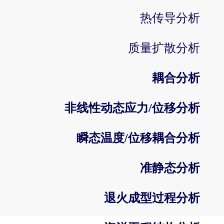
热传导分析
质量扩散分析
耦合分析
非线性动态应力/位移分析
瞬态温度/位移耦合分析
准静态分析
退火成型过程分析