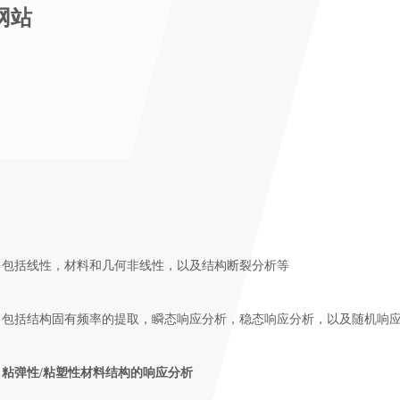
网站
包括线性，材料和几何非线性，以及结构断裂分析等
包括结构固有频率的提取，瞬态响应分析，稳态响应分析，以及随机响
粘弹性/粘塑性材料结构的响应分析