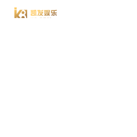
凯发k8官方网娱乐官方首页 home
产品 products
abaqus
cst
xflow
资 讯 中 心
powerflow
catia
方案 solution
汽车交通
高科技
新能源
土木建筑
生命科学
工业设备
能源材料
服务 service
体验培训
资料获取
索取报价
资讯 information
abaqus
cst
有限元知识
行业资讯
关于 thinks