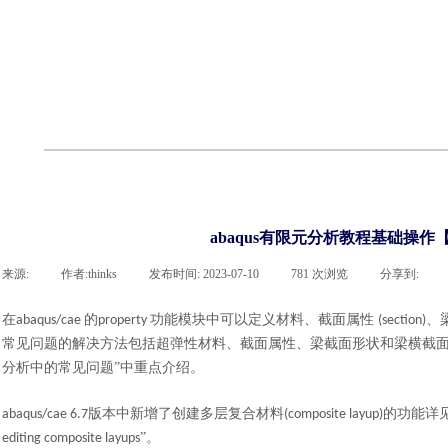
联系凯发网站
企业荣誉
cst技术文章
abaqus技术文章
行业资讯
有限元知识
客户案例
abaqus有限元分析教程基础操作【p
来源:
|
作者:
thinks
|
发布时间:
2023-07-10
|
781
次浏览
|
分享到:
在
的
功能模块中可以定义材料、截面属性
、
abaqus/cae
property
(section)
常见问题的解决方法包括超弹性材料、截面属性、梁截面形状和梁横截
分析中的常见问题”中重点介绍。
版本中新增了创建多层复合材料
的功能详
abaqus/cae 6.7
(composite layup)
”
。
editing composite layups