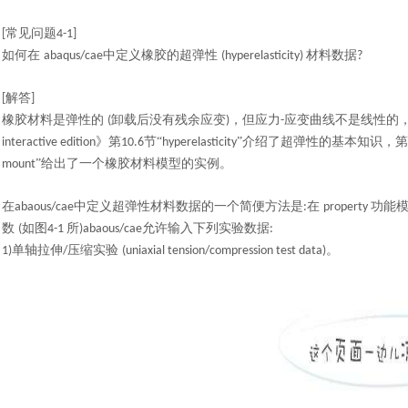
常见问题
[
4-1]
如何在
中定义橡胶的超弹性
材料数据
abaqus/cae
(hyperelasticity)
?
解答
[
]
橡胶材料是弹性的
卸载后没有残余应变
，但应力
应变曲线不是线性的，
(
)
-
》第
节“
”介绍了超弹性的基本知识，第
interactive edition
10.6
hyperelasticity
”给出了一个橡胶材料模型的实例。
mount
在
中定义超弹性材料数据的一个简便方法是
在
功能
abaous/cae
:
property
数
如图
所
允许输入下列实验数据
(
4-1
)abaous/cae
:
单轴拉伸
压缩实验
。
1)
/
(uniaxial tension/compression test data)