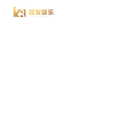
凯发k8官方网娱乐官方首页 home
产品 products
abaqus
cst
xflow
资 讯 中 心
powerflow
catia
方案 solution
汽车交通
高科技
新能源
土木建筑
生命科学
工业设备
能源材料
服务 service
体验培训
资料获取
索取报价
资讯 information
abaqus
cst
有限元知识
行业资讯
关于 thinks