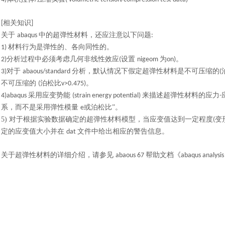
相关知识
[
]
关于
中的超弹性材料，还应注意以下问题
abaqus
:
材料行为是弹性的、各向同性的。
1)
分析过程中必须考虑几何非线性效应
设置
为
。
2)
(
nigeom
on)
对于
分析，默认情况下假定超弹性材料是不可压缩的
3)
abaous/standard
(
不可压缩的
泊松比
。
(
v>0.475)
采用应变势能
来描述超弹性材料的应力
4)abaqus
(strain energy potential)
-
系，而不是采用弹性模量
或泊松比”。
e
5)
对于根据实验数据确定的超弹性材料模型，当应变值达到一定程度
变
(
定的应变值大小并在
文件中给出相应的警告信息。
dat
关于超弹性材料的详细介绍，请参见
帮助文档《
abaous 67
abaqus analysis