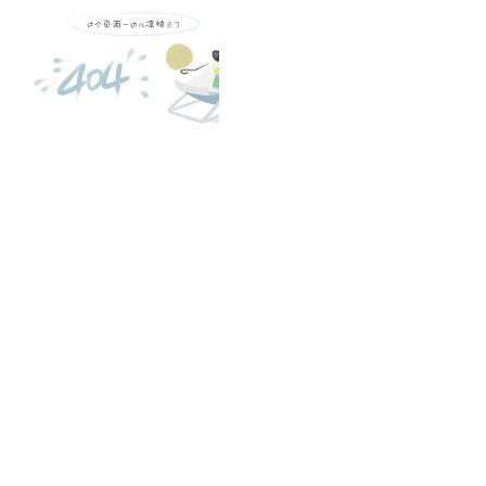
凯发k8官方网娱乐官方首页 home
产品 products
abaqus
cst
xflow
资 讯 中 心
powerflow
catia
fe-safe
isight
tosca
simpack
方案 solution
汽车交通
高科技
新能源
土木建筑
生命科学
工业设备
能源材料
服务 service
体验培训
资料获取
索取报价
资讯 information
abaqus