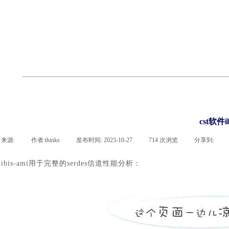
cst
有限元知识
行业资讯
客户案例
关于 thinks
联系凯发网站
企业荣誉
cst技术文章
abaqus技术文章
行业资讯
有限元知识
客户案例
cst软件
来源:
|
作者:
thinks
|
发布时间:
2023-10-27
|
714
次浏览
|
分享到:
ibis-ami用于完整的serdes信道性能分析：