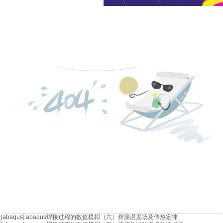
step2. 建立serdes电路模型（可包括3d）
比如自带案例的简单信道模型
:
实际操作也可以用
touchstone、分析模型、3d仿真模块来建立比
这里的带箭头的
ibis模块是之前拖拽进来的.ibs，我们叫参考模块
[abaqus]
abaqus焊接过程的数值模拟（六）焊接温度场及传热定律
需要搞清楚模块的名称，比如tx这个ibis-ami模块目前叫“ibis1”，rx