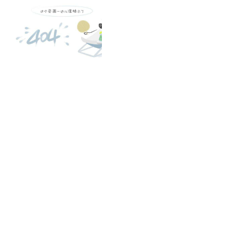
凯发k8官方网娱乐官方首页 home
产品 products
abaqus
cst
xflow
资 讯 中 心
powerflow
catia
fe-safe
isight
tosca
simpack
方案 solution
汽车交通
高科技
新能源
土木建筑
生命科学
工业设备
能源材料
服务 service
体验培训
资料获取
索取报价
资讯 information
abaqus