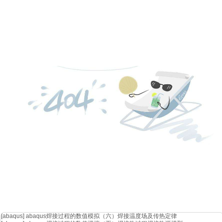
[abaqus]
abaqus焊接过程的数值模拟（六）焊接温度场及传热定律