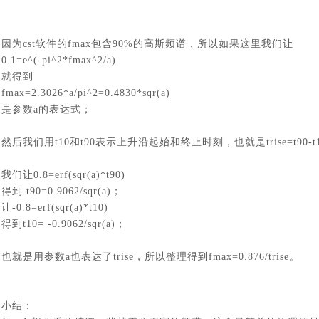
因为
cst
软件
的
fmax包含90%的高斯频谱，所以如果这里我们让
0.1=e^(-pi^2*fmax^2/a)
就得到
fmax=2.3026*a/pi^2=0.4830*sqr(a)
是参数
a的表达式；
然后我们用
t10和t90表示上升沿起始和终止时刻，也就是trise=t90-t
我们让
0.8=erf(sqr(a)*t90)
得到
t90=0.9062/sqr(a)；
让
-0.8=erf(sqr(a)*t10)
得到
t10= -0.9062/sqr(a)；
也就是用参数
a也表达了trise，所以整理得到fmax=0.876/trise。
小结：