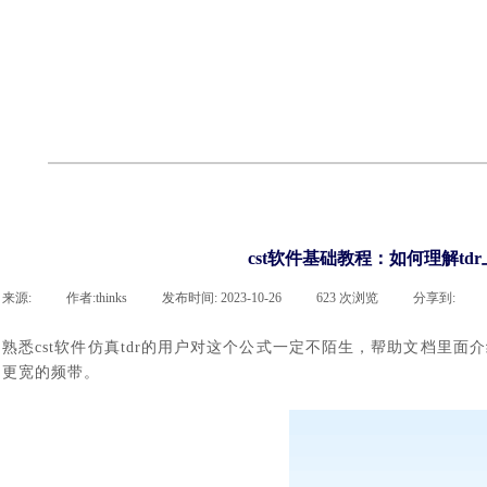
cst
有限元知识
行业资讯
客户案例
关于 thinks
联系凯发网站
企业荣誉
cst技术文章
abaqus技术文章
行业资讯
有限元知识
客户案例
cst软件基础教程：如何理解tdr
来源:
|
作者:
thinks
|
发布时间:
2023-10-26
|
623
次浏览
|
分享到:
熟悉
cst
软件
仿真
tdr的用户对这个公式一定不陌生，帮助文档里面
更宽的频带。