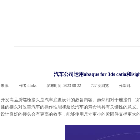
联系凯发网站
企业荣誉
cst技术文章
abaqus技术文章
行业资讯
有限元知识
客户案例
汽车公司运用abaqus for 3ds cat
来源:
|
作者:
thinks
|
发布时间:
2023-08-22
|
727
次浏览
|
分享到:
开发高品质螺栓接头是汽车底盘设计的必备内容。虽然相对于连接件（
健的接头对改善汽车的操作性能和延长汽车的寿命均具有关键性的意义
设计良好的接头会有更高的效率，能够使用尺寸更小的紧固件支撑更大