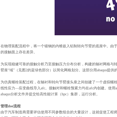
在物理装配流程中，将一个锻钢的内锥嵌入铝制转向节臂的底座中。由
的接触面上存在差异。
为实现稳健可靠的接触分析乃至接触压力分布分析，构建的轴衬网格与
臂座
“域”（见图2的蓝绿色部分）以简化网格划分。这部分用abaqus提供
为仿真螺栓装配过程，在轴衬和转向节臂接头座之间创建了一个虚拟螺
线性应力
—应变曲线导入afc。接触对和螺栓预紧力均在afc内创建。使用a
abaqus分析文件并提交给高性能计算（hpc）集群，运行分析。
管理
doe流程
由于
汽车制造商
需要评估使用不同参数组合的大量设计，这就促使工程