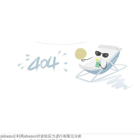
汽车制造商
的
3ds catia启动是采用外部产品管理系统进行定制。在初始化
文件将设计参数馈入3ds catia，这是3ds catia中更新设计表的常用方法。来
excel表都能够自动更新。由于excel与设计表同步，因此3ds catia
的网格也会随cad数据的变化而更新。
isight
环路内abaqus组件的作用是在每次doe运行时提取carea和cfn
建isight近似模型。
在
isight的帮助下，通过使用afc并创建集成式闭环doe流程，
汽车制造商
得
夹持载荷，且制造公差也不会超出规格要求。
[abaqus]
利用abaqus对齿轮应力进行有限元分析