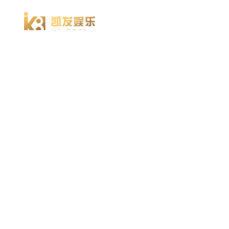
凯发k8官方网娱乐官方首页 home
产品 products
abaqus
cst
xflow
资 讯 中 心
powerflow
catia
方案 solution
汽车交通
高科技
新能源
土木建筑
生命科学
工业设备
能源材料
服务 service
体验培训
资料获取
索取报价
资讯 information
abaqus
cst
有限元知识
行业资讯
关于 thinks