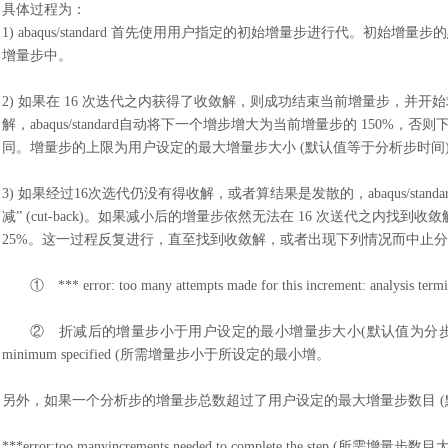
具体过程为
：
1)
abaqus/standard 首先使用用户指定的初始增量步进行代。初
增量步中。
2)
如果在
16 次迭代之内获得了收敛解，则成功结束当前增量步，并开
解，abaqus/standard自动将下一个增步增大为当前增量步的 150%
同。增量步的上限为用户设定的最大增量步大小
(默认值等于分析步时间
3)
如果经过
16次选代仍没有得收解，或者算结果是发散的，abaqus/sta
减” (cut-back)。如果减小后的增量步依然无法在 16 次送代之内找到收敛
25%。这一过程反复进行，直至找到收敛解，或者出现下列情况而中止分析(在
①
*** error: too many attempts made for this increment: a
②
折减后的增量步小于用户设定的最小增量步大小
(默认值为分步时间乘以
minimum specified (所需增量步小于所设定的最小增。
另外，如果一个分析步的增量步总数超过了用户设定的最大增量步数目
***error:too manyincrements needed to complete the step 