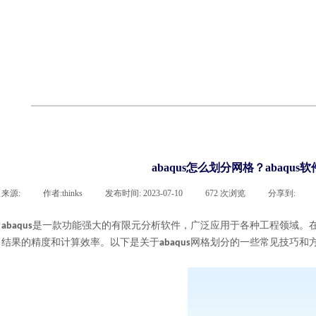
联系凯发网站
企业荣誉
cst技术文章
abaqus技术文章
行业资讯
有限元知识
客户案例
abaqus怎么划分网格？abaqus
来源:
|
作者:
thinks
|
发布时间:
2023-07-10
|
672
次浏览
|
分享到:
是一款功能强大的有限元分析软件，广泛应用于各种工程领域。
abaqus
结果的精度和计算效率。以下是关于
网格划分的一些常见技巧和
abaqus