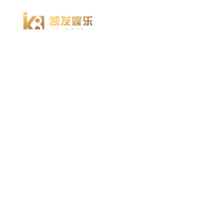
凯发k8官方网娱乐官方首页 home
产品 products
abaqus
cst
xflow
资 讯 中 心
powerflow
catia
方案 solution
汽车交通
高科技
新能源
土木建筑
生命科学
工业设备
能源材料
服务 service
体验培训
资料获取
索取报价
资讯 information
abaqus
cst
有限元知识
行业资讯
关于 thinks