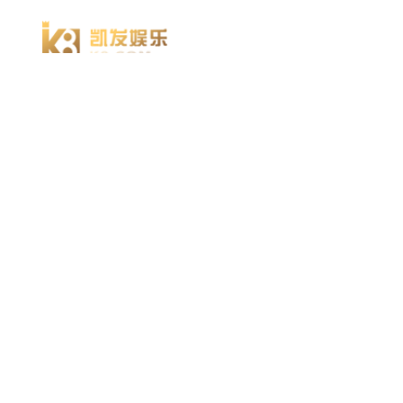
凯发k8官方网娱乐官方首页 home
产品 products
abaqus
cst
xflow
资 讯 中 心
powerflow
catia
方案 solution
汽车交通
高科技
新能源
土木建筑
生命科学
工业设备
能源材料
服务 service
体验培训
资料获取
索取报价
资讯 information
abaqus
cst
有限元知识
行业资讯
关于 thinks