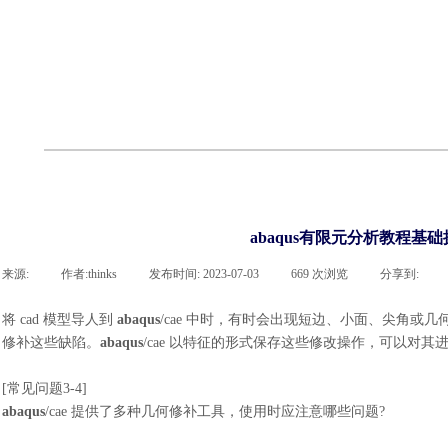
联系凯发网站
企业荣誉
cst技术文章
abaqus技术文章
行业资讯
有限元知识
客户案例
abaqus有限元分析教程基
来源:
|
作者:
thinks
|
发布时间:
2023-07-03
|
669
次浏览
|
分享到:
将
cad 模型导人到
abaqus
/cae 中时，有时会出现短边、小面、尖角或几何缺陷(
修补这些缺陷。
abaqus
/cae 以特征的形式保存这些修改操作，可以对
[常见问题3
-
4]
abaqus
/cae 提供了多种几何修补工具，使用时应注意哪些问题?