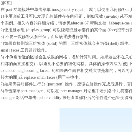
[解答]
在
part 功能模块中单击菜单 toosgecmetry repair，就可以使用
1)使用诊断工具可以发现几何部件存在的问题，例如无效 (invalid) 或不精确
个实例。相关内容的详细介绍，请参见
abaqus
67 帮助文档《
abaqus
/cae
2)使用显示组 (display group) 可以隐藏或显示部件的某个面 (face)或部分实体
3) 不要一次修补太多部位，而应该逐步进行修补。
4)如果直接删除三维实体 (solid) 的面，三维实体就会变为壳(shell) 部件。如果需要删
smal] faces 工具进行操作。
5) 小倒角附近的区域会生成很的网格，增加计算时间。如果这些不在关
相邻的面直接相交)，以避免不必要的细化网格。具体的操作方法为:使用修补工具
extended neighbouring faces。6)如果两个面在相交处大致是相的
较大的面)或 replace small faces (用于去掉小。
7)如果需要对部件进行分 (partition) 操作，应该在修操作完成后进
8)单击菜单part-manager，可以在 part manager 对话框中看到
manager 对话中单击update validity 按钮查看修补后的部件是否已经变