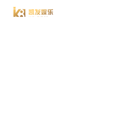
凯发k8官方网娱乐官方首页 home
产品 products
abaqus
cst
xflow
资 讯 中 心
powerflow
catia
方案 solution
汽车交通
高科技
新能源
土木建筑
生命科学
工业设备
能源材料
服务 service
体验培训
资料获取
索取报价
资讯 information
abaqus
cst
有限元知识
行业资讯
关于 thinks