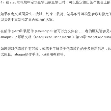
4）
在
能模块中定场量输出或量输出时，可以指定输出某个集合上的
step
如果在定义截面属性、接触、约束、载荷、边界条件等模型参数时指定
型参数中重新指定集合或面的名称。
在部件
和装配件
中都可以定义集合，二者的区别请参见
(part)
(assembly)
帮助文档《
’
》第
章“
abaqus
6.7
abaqus
/cae user
s manual
53
the set and surfa
如若您
对
仿真软件
有
兴趣，或需要了解关于仿真软件的更多最新信息，
试用版、
abaqus
操作手册、
cst使用教程等。