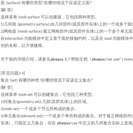
面
有哪些类型
在哪些情况下应该定义面
(surface)
?
?
解 答
[
]
选择菜单
可以创建面，它包括两种类型。
tools-surface
几何面
由几何部件
或其部件实体
上的一个或多个面
1)
(geometry surface):
(
)
(
网格面
孤立网格部件
或其部件实体
上的一个多个单元面
2)
(mesh surface):
(
)
在
功能模块中定义基于面的接触约时，以及在
功能模块
interaction
load
别的名称，以方便建模。
关于面的详细介绍，请参见
帮助文档《
’
abaqus
6.7
abaqus
/cae user
s manu
常见问题
[
2-4]
集合
有哪些种类
在哪些情况下应该定义集合
(set)
?
?
解 答
[
]
选择菜单
可以创建集合，它包括三种类型。
tools-set
何集合
几部
其部实体
上的区域。
1)
(geometry set):
(
)
一个或多个节点所构成的集合。
2(node set):
单元集合
一个或多个单所构成的集合。对于孤立网格部件
3)
(element set):
(
实体
，只能定义几集合，但在
中定义的几何集合实际上是相
)
abaqus
/cae