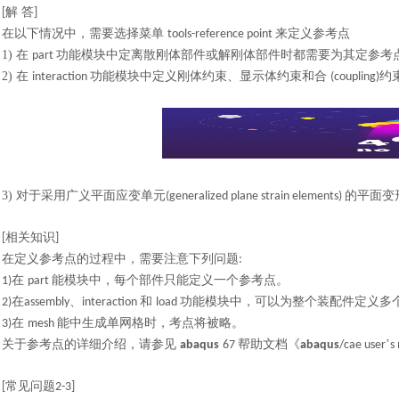
解 答
[
]
在以下情况中，需要选择菜单
来定义参考点
tools-reference point
1)
在
功能模块中定离散刚体部件或解刚体部件时都需要为其定参考
part
2)
在
功能模块中定义刚体约束、显示体约束和合
约
interaction
(coupling)
3)
对于采用广义平面应变单元
的平面变
(generalized plane strain elements)
相关知识
[
]
在定义参考点的过程中，需要注意下列问题
:
在
能模块中，每个部件只能定义一个参考点。
1)
part
在
、
和
功能模块中，可以为整个装配件定义多
2)
assembly
interaction
load
在
能中生成单网格时，考点将被略。
3)
mesh
关于参考点的详细介绍，请参见
帮助文档《
’
abaqus
67
abaqus
/cae user
s
常见问题
[
2-3]