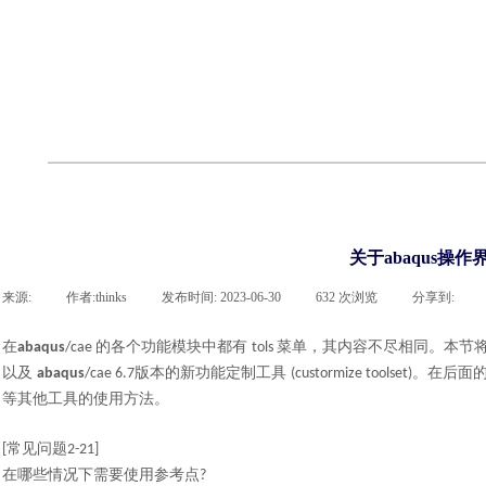
联系凯发网站
企业荣誉
cst技术文章
abaqus技术文章
行业资讯
有限元知识
客户案例
关于abaqus操
来源:
|
作者:
thinks
|
发布时间:
2023-06-30
|
632
次浏览
|
分享到:
在
的各个功能模块中都有
菜单，其内容不尽相同。本节
abaqus
/cae
tols
以及
版本的新功能定制工具
。在后面
abaqus
/cae 6.7
(custormize toolset)
等其他工具的使用方法。
常见问题
[
2-21]
在哪些情况下需要使用参考点
?