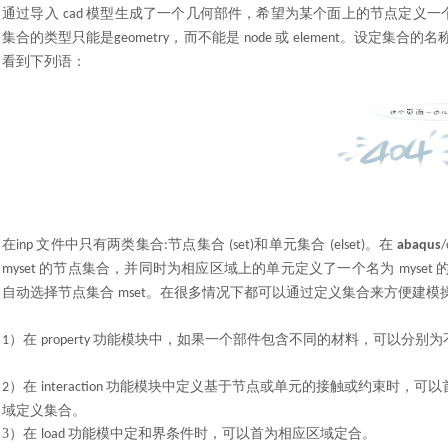
通过导入
模型生成了一个几何部件，希望为某个面上的节点定义一
cad
集合的类型只能是
，而不能是
或
。设定集合的名
geometry
node
element
看到下列语：
在
文件中只有两类集合
节点集合
和单元集合
。在
inp
:
(set)
(elset)
abaqus
/
的节点集合，并同时为相应区域上的单元定义了一个名为
myset
myset
自动选择节点集合
。在很多情况下都可以通过定义集合来方便建模
mset
）
在
功能模块中，如果一个部件包含不同的材料，可以分别为
1
property
）在
功能模块中定义基于节点或单元的接触或约束时，可以
2
interaction
域定义集合。
3）
在
功能模中定和界条件时，可以首为相应区域定合。
load