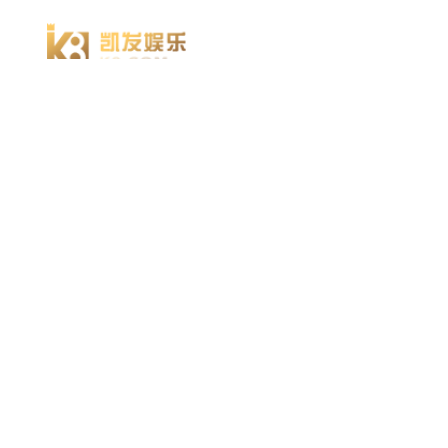
凯发k8官方网娱乐官方首页 home
产品 products
abaqus
cst
xflow
资 讯 中 心
powerflow
catia
方案 solution
汽车交通
高科技
新能源
土木建筑
生命科学
工业设备
能源材料
服务 service
体验培训
资料获取
索取报价
资讯 information
abaqus
cst
有限元知识
行业资讯
关于 thinks