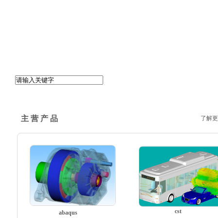
主 营 产 品
了解更
cst
abaqus