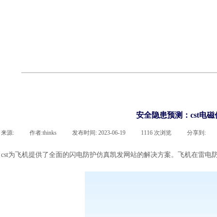
联系凯发网站
企业荣誉
cst技术文章
abaqus技术文章
行业资讯
有限元知识
客户案例
安全隐患预测：cst电
来源:
|
作者:
thinks
|
发布时间:
2023-06-19
|
1116
次浏览
|
分享到:
cst为飞机提供了全面的闪电防护仿真凯发网站的解决方案。飞机在雷电