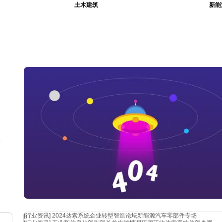
土木建筑
新能
集中
[行业资讯]
2024达索系统企业转型智造论坛新能源汽车零部件专场