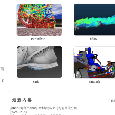
powerflow
xflow
可能
将飞
catia
simpack
最 新 内 容
了解
[abaqus]
利用abaqus对齿轮应力进行有限元分析
2024-05-24