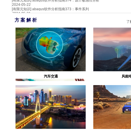
[有限元知识]
abaqus软件分析指南374：设计敏感性分析
2024-05-22
[有限元知识]
abaqus软件分析指南373：事件系列
2024-05-21
方 案 解 析
了
汽车交通
风能
生物医疗