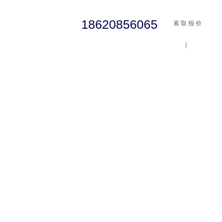
18620856065
索 取 报 价
|
cst
abaqus
行业资讯
有限元知识
客户案例