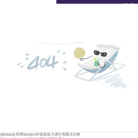
雷击
cst软件内部集成了mil-std-464a标准（与国军标gjb1389相似）
在30mhz以下的频段。cst软件的时域算法支持直接使用标准雷击信号
在下面的图片中，我们可以看到金属机身和碳纤维机身在雷击发生6微秒
[abaqus]
利用abaqus对齿轮应力进行有限元分析