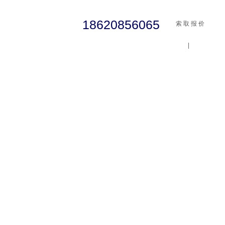
18620856065
索 取 报 价
|
cst
abaqus
行业资讯
有限元知识
客户案例