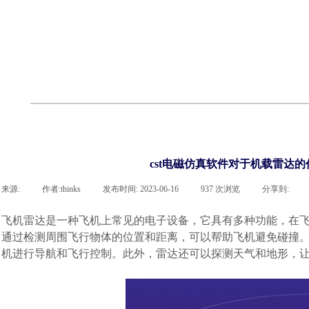
联系凯发网站
企业荣誉
cst技术文章
abaqus技术文章
行业资讯
有限元知识
客户案例
cst电磁仿真软件对于机载雷达
来源:
|
作者:
thinks
|
发布时间:
2023-06-16
|
937
次浏览
|
分享到:
飞机雷达是一种飞机上常见的电子设备，它具有多种功能，在
通过检测周围飞行物体的位置和距离，可以帮助飞机避免碰撞
机进行导航和飞行控制。此外，雷达还可以探测天气和地形，