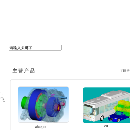
主 营 产 品
了解更
全，
对飞
cst
abaqus