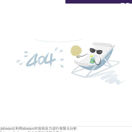
雷达散射截面积
– rcs
影响飞机rcs 的主要因素包括飞机的外形、尺寸和材料，以及
料、较大的电尺寸和各类rcs结果显示等挑战，cst使用高频求解器
真的需求，既能完成常规的单站、多站 rcs 仿真，还能给出各类射
[abaqus]
利用abaqus对齿轮应力进行有限元分析