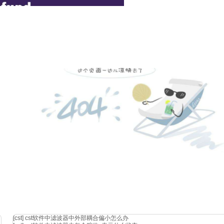
观测的频率、角度和极化等，意味着仿真需要面对复杂的结构和材
（a）、积分方程求解器（i）和时域求解器（t）来应对不同 rcs
线追踪、 热点、rcs map、距离像等结果。
[cst]
cst软件中滤波器中外部耦合偏小怎么办