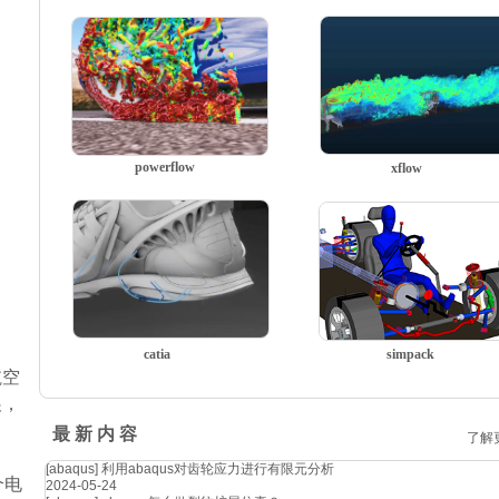
powerflow
xflow
catia
simpack
航空
展，
最 新 内 容
了解
[abaqus]
利用abaqus对齿轮应力进行有限元分析
个电
2024-05-24