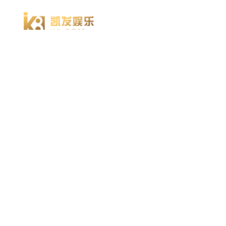
凯发k8官方网娱乐官方首页 home
产品 products
abaqus
cst
xflow
资 讯 中 心
powerflow
catia
方案 solution
汽车交通
高科技
新能源
土木建筑
生命科学
工业设备
能源材料
服务 service
体验培训
资料获取
索取报价
资讯 information
abaqus
cst
有限元知识
行业资讯
关于 thinks