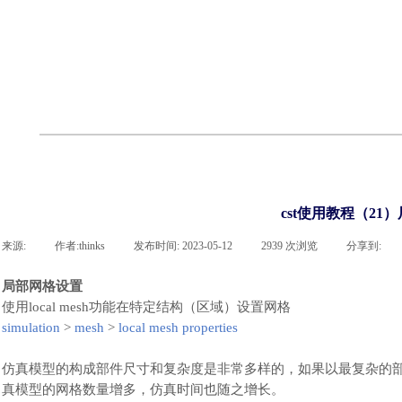
联系凯发网站
企业荣誉
cst技术文章
abaqus技术文章
行业资讯
有限元知识
客户案例
cst使用教程（21
来源:
|
作者:
thinks
|
发布时间:
2023-05-12
|
2939
次浏览
|
分享到:
局部网格设置
使用
local mesh功能在特定结构
（
区域
）
设置网格
simulation
>
mesh
>
local mesh properties
仿真模型的构成部件尺寸和复杂度是非常多样的，如果以最复杂的
真模型的网格数量增多，仿真时间也随之增长。