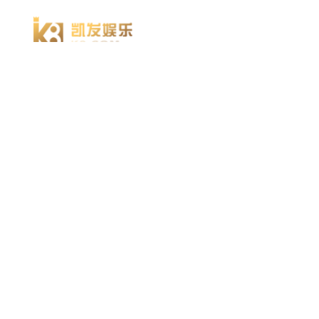
凯发k8官方网娱乐官方首页 home
产品 products
abaqus
cst
xflow
资 讯 中 心
powerflow
catia
方案 solution
汽车交通
高科技
新能源
土木建筑
生命科学
工业设备
能源材料
服务 service
体验培训
资料获取
索取报价
资讯 information
abaqus
cst
有限元知识
行业资讯
关于 thinks