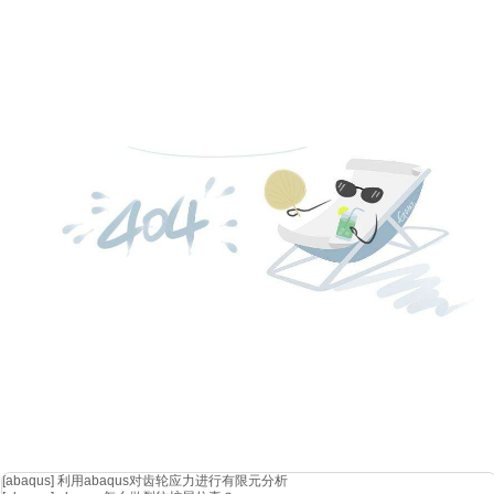
【
tip
】
通过
navigation tree也可以设置该功能。选择要从仿真分析中排除的c
可。
cst
教程可以帮助大家熟悉
cst
的操作使用技巧，欢迎大家咨询
abaqu
abaqus试用、cst培训、cst下载、cst试用。
[abaqus]
利用abaqus对齿轮应力进行有限元分析