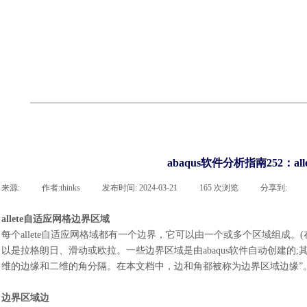
联系凯发网站
企业荣誉
cst技术文章
abaqus技术文章
行业资讯
有限元知识
客户案例
abaqus软件分析指南252：
来源:
|
作者:
thinks
|
发布时间:
2024-03-21
|
165
次浏览
|
分享到:
allete自适应网格边界区域
每个
allete自适应网格域都有一个边界，它可以由一个或多个区域组成
以是拉格朗日、滑动或欧拉。一些边界区域是由abaqus软件自动创建
维的边缘和二维的角分隔。在本文档中，边和角都被称为边界区域边缘”
边界区域边