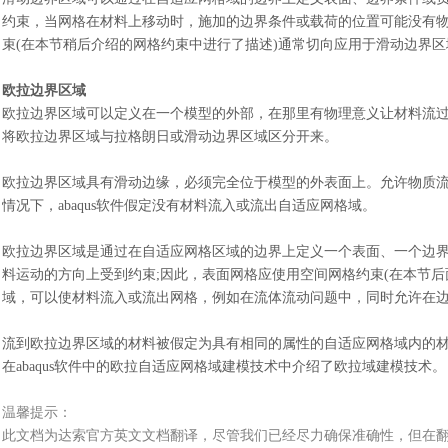
约束，当网格在材料上移动时，施加的边界条件或载荷的位置可能没有
束(在本节稍后介绍的网格约束中进行了描述)通常切向应用于滑动边界区
欧拉边界区域
欧拉边界区域可以定义在一个模型的外部，在那里有物理意义让材料流
将欧拉边界区域与拉格朗日或滑动边界区域区分开来。
欧拉边界区域具有滑动边缘，必须完全位于模型的外表面上。允许物质
情况下，
abaqus软件假定没有材料流入或流出自适应网格域。
欧拉边界区域是通过在自适应网格区域的边界上定义一个表面、一个边
料运动的方向上受到约束
;因此，表面网格应使用空间网格约束(在本节
域，可以使材料流入或流出网格，例如在流体流动问题中，同时允许在
流到欧拉边界区域的材料被假定为具有相同的属性的自适应网格域内的
在
abaqus软件中的欧拉自适应网格域建模技术中介绍了欧拉域建模技术。
温馨提示：
此文档为
达索
官方
英文文档
翻译，尽管我们已经尽力确保准确性，但在