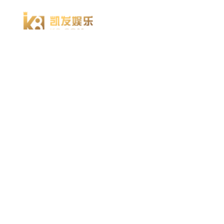
凯发k8官方网娱乐官方首页 home
产品 products
abaqus
cst
xflow
资 讯 中 心
powerflow
catia
方案 solution
汽车交通
高科技
新能源
土木建筑
生命科学
工业设备
能源材料
服务 service
体验培训
资料获取
索取报价
资讯 information
abaqus
cst
有限元知识
行业资讯
关于 thinks