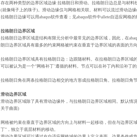
存在两种类型的边界区域边缘
:拉格朗日和滑动。拉格朗日边总是与材料
(就像绳子上的珠子)。滑动边缘仅与网格相关联。材料可以流过滑动边缘
拉格朗日边缘可以用
abaqus软件查看；见abaqus软件中allete自适应网
拉格朗日边界区域
拉格朗日边界区域是结构有限元分析中最常见的边界区域，因此，在
ab
朗日边界区域具有最多的约束网格被约束在垂直于边界区域的表面的方
拉格朗日边界区域具有拉格朗日边：
边跟随材料。在拉格朗日边界区域
可以被认为是一个“网格补丁’遵循的材料。节点可以在补丁内和沿补丁
拉格朗日角在两条拉格朗日边相交的地方形成拉格朗日角。拉格朗日角
滑动边界区域
滑动边界区域除了具有滑动边缘外，与拉格朗日边界区域相同。默认情
关于曲面)
网格被约束在垂直于边界区域的方向上与材料一起移动，但在与边界区
丁”，独立于底层材料的移动。
滑动边界区域可以通过在自适应网格域的边界上定义表面、边界条件或