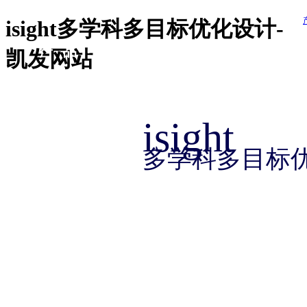
凯发k8官方网娱乐官方首页 
isight多学科多目标优化设计-
产品 products
方案 solution
服务 service
产 品 中 心
凯发网站
资讯 information
关于 thinks
isight
多学科多目标