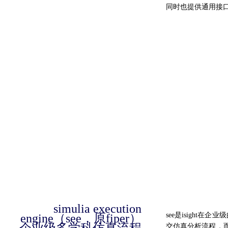
同时也提供通用接口
simulia execution
see是isight
engine（see，原fiper）
交仿真分析流程，而作为