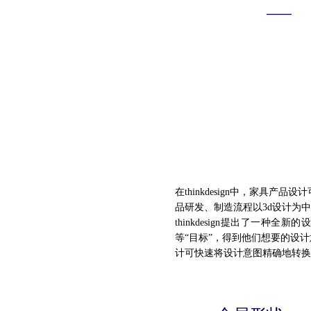
——
styling家具概念
在thinkdesign中，家具
品研发、制造流程以3d设计为
thinkdesign提出了一种全新
等“目标”，得到他们想要的设
计可快速将设计意图精确地转换