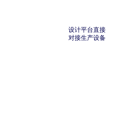
manufacture
设计平台直接
对接生产设备