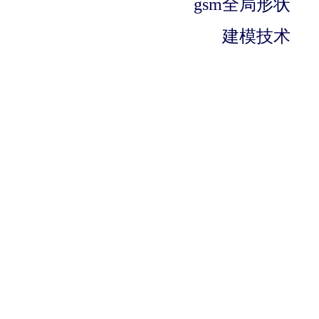
gsm全局形状
建模技术