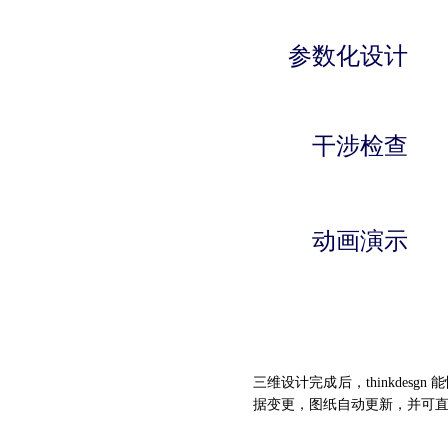
参数化设计
干涉检查
动画演示
drawing自动批量
三维设计完成后，thinkdes
据变更，图纸自动更新，并可直接