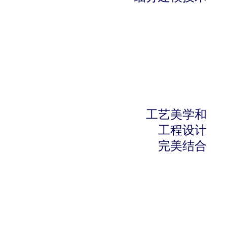
工艺美学和
工程设计
完美结合